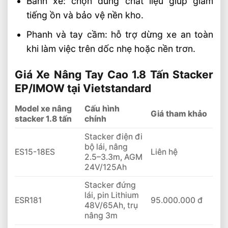
Bánh xe: chọn đúng chất liệu giúp giảm
tiếng ồn và bảo vệ nền kho.
Phanh và tay cầm: hỗ trợ dừng xe an toàn
khi làm việc trên dốc nhẹ hoặc nền trơn.
Giá Xe Nâng Tay Cao 1.8 Tấn Stacker
EP/IMOW tại Vietstandard
Model xe nâng
Cấu hình
Giá tham khảo
stacker 1.8 tấn
chính
Stacker điện đi
bộ lái, nâng
ES15-18ES
Liên hệ
2.5–3.3m, AGM
24V/125Ah
Stacker đứng
lái, pin Lithium
ESR181
95.000.000 đ
48V/65Ah, trụ
nâng 3m