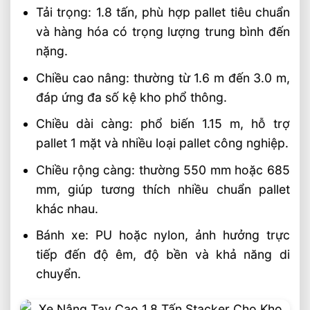
Tải trọng: 1.8 tấn, phù hợp pallet tiêu chuẩn
Chọn Tải Trọng Xe Nâng Điện Theo
và hàng hóa có trọng lượng trung bình đến
Trọng Lượng Thực Tế
nặng.
Chọn Xe Nâng Điện Theo Ngành Phù
Hợp Từng Ứng Dụng
Chiều cao nâng: thường từ 1.6 m đến 3.0 m,
Chọn Xe Nâng Điện Phù Hợp Theo Từng
đáp ứng đa số kệ kho phổ thông.
Loại Pallet Tối Ưu Nhất
Chiều dài càng: phổ biến 1.15 m, hỗ trợ
Chọn Xe Nâng Điện Phù Hợp Theo Chiều
pallet 1 mặt và nhiều loại pallet công nghiệp.
Cao Kệ Hàng Chuẩn Nhất
Xe Nâng Điện Reach Truck 1.8 Tấn Lựa
Chiều rộng càng: thường 550 mm hoặc 685
Chọn Tối Ưu Cho Logistics
mm, giúp tương thích nhiều chuẩn pallet
Xe Nâng Dầu 3.5 Tấn Động Cơ Isuzu Có
khác nhau.
Ưu Điểm Gì
Bánh xe: PU hoặc nylon, ảnh hưởng trực
Xe Nâng Điện Stacker Đứng Lái 1.5 Tấn
tiếp đến độ êm, độ bền và khả năng di
Nâng Cao 3–5m Có Đáng Đầu Tư?
chuyển.