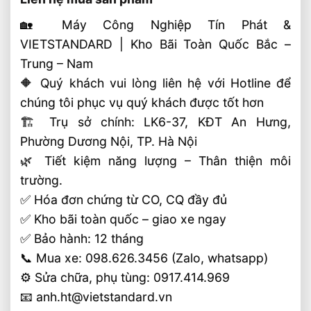
🏡 Máy Công Nghiệp Tín Phát &
VIETSTANDARD | Kho Bãi Toàn Quốc Bắc –
Trung – Nam
🔶 Quý khách vui lòng liên hệ với Hotline để
chúng tôi phục vụ quý khách được tốt hơn
🏗 Trụ sở chính: LK6-37, KĐT An Hưng,
Phường Dương Nội, TP. Hà Nội
🌿 Tiết kiệm năng lượng – Thân thiện môi
trường.
✅ Hóa đơn chứng từ CO, CQ đầy đủ
✅ Kho bãi toàn quốc – giao xe ngay
✅ Bảo hành: 12 tháng
📞 Mua xe: 098.626.3456 (Zalo, whatsapp)
⚙️ Sửa chữa, phụ tùng: 0917.414.969
📧 anh.ht@vietstandard.vn