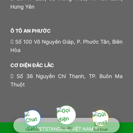
Hưng Yên
Ô TÔ AN PHƯỚC
Số 100 Võ Nguyên Giáp, P. Phước Tân, Biên
Hòa
CƠ ĐIỆN ĐẮC LẮC
Số 36 Nguyễn Chí Thanh, TP. Buôn Ma
Thuột
Gọi điện
VIETSTANDARD VIỆT NAM ®
Chat Zalo
Gửi Email