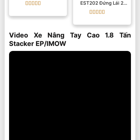
EST202 Đứng Lái 2
Tấn Pin AGM 48V
Được xếp
hạng
5
5 sao
Được xếp
hạng
5
5 sao
Video Xe Nâng Tay Cao 1.8 Tấn
Stacker EP/IMOW