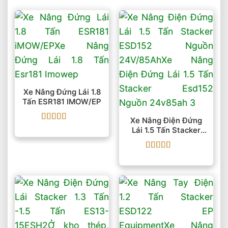
Xe Nâng Đứng Lái 1.8
Tấn ESR181 IMOW/EP
Xe Nâng Điện Đứng
Được xếp
Lái 1.5 Tấn Stacker
hạng
5
5 sao
ESD152 Nguồn
24V/85Ah
Được xếp
hạng
5
5 sao