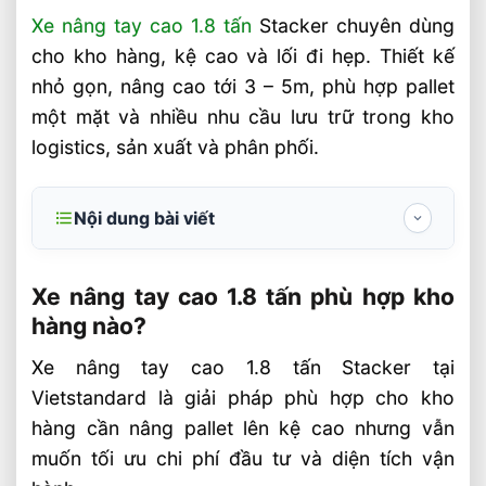
Xe nâng tay cao 1.8 tấn
Stacker chuyên dùng
cho kho hàng, kệ cao và lối đi hẹp. Thiết kế
nhỏ gọn, nâng cao tới 3 – 5m, phù hợp pallet
một mặt và nhiều nhu cầu lưu trữ trong kho
logistics, sản xuất và phân phối.
Nội dung bài viết
Xe nâng tay cao 1.8 tấn phù hợp kho hàng
nào?
Xe nâng tay cao 1.8 tấn phù hợp kho
hàng nào?
Thông số kỹ thuật cần kiểm tra trước khi
mua
Xe nâng tay cao 1.8 tấn Stacker tại
Vietstandard là giải pháp phù hợp cho kho
Giá Xe Nâng Tay Cao 1.8 Tấn Stacker
EP/IMOW tại Vietstandard
hàng cần nâng pallet lên kệ cao nhưng vẫn
muốn tối ưu chi phí đầu tư và diện tích vận
So sánh nhanh với xe nâng điện và xe