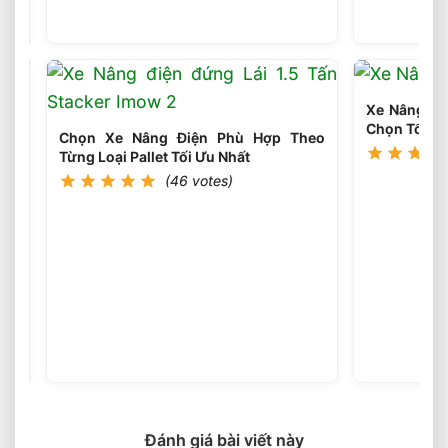
Bánh
(45
votes)
Xe
Nâng
Điện
Theo
Môi
Xe Nâng Điệ
Trường
Chọn Tối Ưu
Làm
Chọn Xe Nâng Điện Phù Hợp Theo
Việc
Từng Loại Pallet Tối Ưu Nhất
Phù
(46 votes)
Hợp
Chọn
Tải
Trọng
(46
votes)
Xe
Nâng
Điện
Theo
Trọng
Lượng
Đánh giá bài viết này