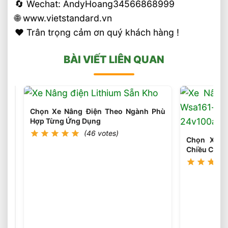
🔄 Wechat: AndyHoang34566868999
🌐 www.vietstandard.vn
❤️ Trân trọng cảm ơn quý khách hàng !
BÀI VIẾT LIÊN QUAN
Chọn Xe Nâng Điện Theo Ngành Phù
Hợp Từng Ứng Dụng
(46 votes)
Chọn Xe N
Chiều Cao 
Chọn
Loại