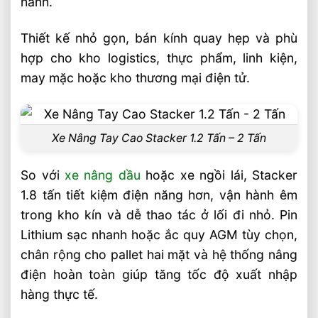
hành.
nâng tay điện
Câu hỏi thường gặp về xe nâng tay cao 1.8
Thiết kế nhỏ gọn, bán kính quay hẹp và phù
tấn cho kho hàng và kệ giá cao FAQ
hợp cho kho logistics, thực phẩm, linh kiện,
Xe nâng tay cao 1.8 tấn có nâng được lên
may mặc hoặc kho thương mại điện tử.
kệ cao bao nhiêu mét?
Nên chọn xe nâng tay cao hay xe nâng
điện cho kho hàng?
Xe Nâng Tay Cao Stacker 1.2 Tấn – 2 Tấn
Bánh PU hay nylon phù hợp hơn cho xe
So với
xe nâng dầu
hoặc xe ngồi lái, Stacker
nâng tay cao?
1.8 tấn tiết kiệm điện năng hơn, vận hành êm
Video Xe Nâng Tay Cao 1.8 Tấn Stacker
trong kho kín và dễ thao tác ở lối đi nhỏ. Pin
EP/IMOW
Lithium sạc nhanh hoặc ắc quy AGM tùy chọn,
Liên hệ mua sản phẩm
chân rộng cho pallet hai mặt và hệ thống nâng
điện hoàn toàn giúp tăng tốc độ xuất nhập
Bài Viết Liên Quan
hàng thực tế.
Chọn Loại Bánh Xe Nâng Điện Theo Môi
Trường Làm Việc Phù Hợp