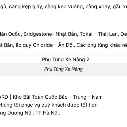
ật gù, càng kẹp giấy, càng kẹp vuông, càng xoay, gầu
Hàn Quốc, Bridgestone- Nhật Bản, Tokai – Thái Lan, D
hật Bản, ắc quy Chloride – Ấn Độ…Các phụ tùng khác n
Phụ Tùng Xe Nâng
RD | Kho Bãi Toàn Quốc Bắc – Trung – Nam
 chúng tôi phục vụ quý khách được tốt hơn
ường Dương Nội, TP.Hà Nội.