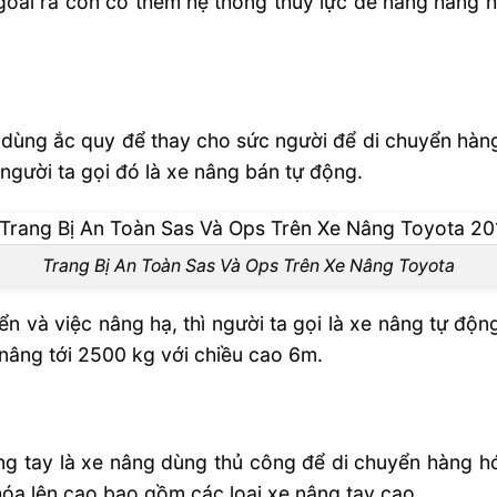
goài ra còn có thêm hệ thống thủy lực để nâng hàng h
g dùng ắc quy để thay cho sức người để di chuyển hàn
 người ta gọi đó là xe nâng bán tự động.
Trang Bị An Toàn Sas Và Ops Trên Xe Nâng Toyota
n và việc nâng hạ, thì người ta gọi là xe nâng tự độn
nâng tới 2500 kg với chiều cao 6m.
ng tay là xe nâng dùng thủ công để di chuyển hàng h
óa lên cao bao gồm các loại xe nâng tay cao.