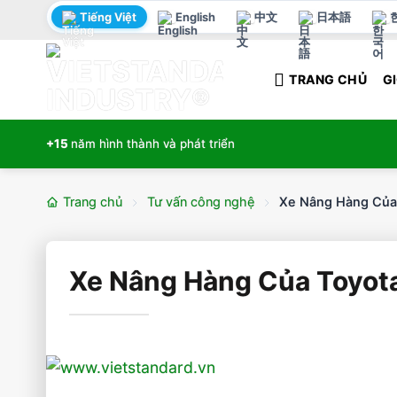
Bỏ
Tiếng Việt
English
中文
日本語
qua
nội
TRANG CHỦ
GI
dung
+15
năm hình thành và phát triển
Trang chủ
Tư vấn công nghệ
Xe Nâng Hàng Của 
Xe Nâng Hàng Của Toyota