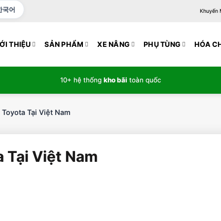
한국어
Khuyến Mạ
ỚI THIỆU
SẢN PHẨM
XE NÂNG
PHỤ TÙNG
HÓA C
10+ hệ thống
kho bãi
toàn quốc
Toyota Tại Việt Nam
 Tại Việt Nam