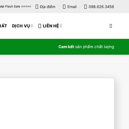
Địa điểm
Email
098.626.3456
i Flash Sale ⭐️⭐️⭐️⭐️⭐️
HẤT
DỊCH VỤ
LIÊN HỆ
Cam kết
sản phẩm chất lượng