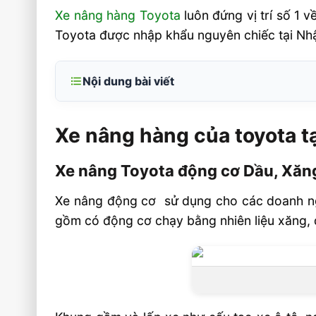
Xe nâng hàng Toyota
luôn đứng vị trí số 1 v
Toyota được nhập khẩu nguyên chiếc tại Nhật
Nội dung bài viết
Xe nâng hàng của toyota tại việt nam
Xe nâng hàng của toyota tạ
Xe nâng Toyota động cơ Dầu, Xăng, Gas
Xe nâng điện
Xe nâng Toyota động cơ Dầu, Xăn
Xe nâng tay chạy điện
Xe nâng động cơ sử dụng cho các doanh ngh
Xe nâng đã qua sử dụng
gồm có động cơ chạy bằng nhiên liệu xăng, 
Bộ công tác chuyên dụng cho xe nâng h
Phụ tùng xe nâng
Liên hệ mua sản phẩm