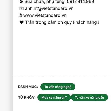
⚙️ Sửa chữa, phụ tùng: 0917.414.969
📧 anh.ht@vietstandard.vn
🌐 www.vietstandard.vn
❤️ Trân trọng cảm ơn quý khách hàng !
DANH MỤC
Tư vấn công nghệ
TỪ KHÓA
Mua xe nâng gì ?
Tư vấn xe nâng dầu