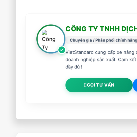
CÔNG TY TNHH DỊC
Chuyên gia / Phân phối chính hãn
VietStandard cung cấp xe nâng d
doanh nghiệp sản xuất. Cam kết
đầy đủ !
GỌI TƯ VẤN