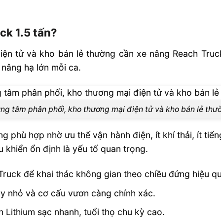
m hay ắc quy
k 1.5 tấn?
iện tử và kho bán lẻ thường cần xe nâng Reach Truck
ho 1.5 tấn?
 nâng hạ lớn mỗi ca.
Phù Hợp Với
ung tâm phân phối, kho thương mại điện tử và kho bán lẻ thư
 phù hợp nhờ ưu thế vận hành điện, ít khí thải, ít tiế
 khiển ổn định là yếu tố quan trọng.
ruck để khai thác không gian theo chiều đứng hiệu qu
y nhỏ và cơ cấu vươn càng chính xác.
n Lithium sạc nhanh, tuổi thọ chu kỳ cao.