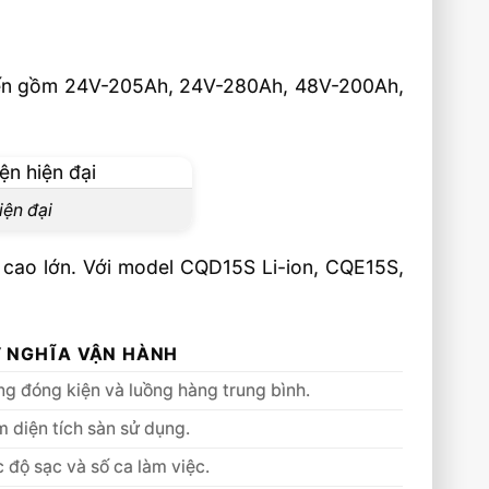
ổ biến gồm 24V-205Ah, 24V-280Ah, 48V-200Ah,
iện đại
u cao lớn. Với model CQD15S Li-ion, CQE15S,
Ý NGHĨA VẬN HÀNH
àng đóng kiện và luồng hàng trung bình.
 diện tích sàn sử dụng.
c độ sạc và số ca làm việc.