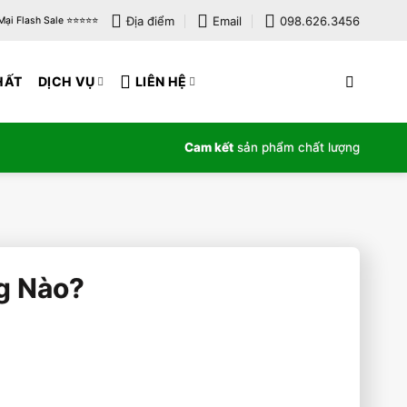
Địa điểm
Email
098.626.3456
i Flash Sale ⭐️⭐️⭐️⭐️⭐️
HẤT
DỊCH VỤ
LIÊN HỆ
Cam kết
sản phẩm chất lượng
g Nào?