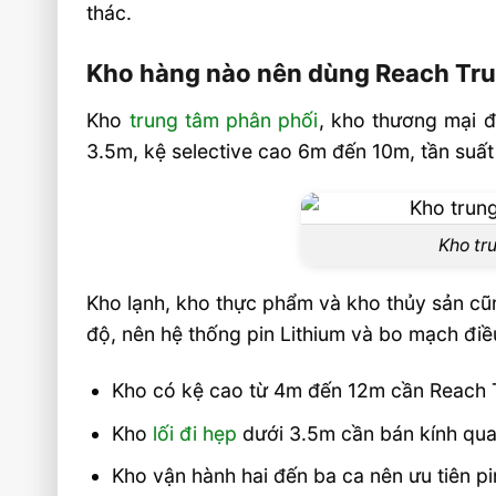
thác.
dưới 3m không?
Reach Truck 1.5 tấn nên chọn pin Lithiu
Kho hàng nào nên dùng Reach Truc
chì?
Kho
trung tâm phân phối
, kho thương mại đ
Chiều cao nâng bao nhiêu là hợp lý cho k
3.5m, kệ selective cao 6m đến 10m, tần suất
Video: Xe Nâng Điện Reach Truck 1.5 Tấn 
Kho Hàng Nào?
Sản phẩm đề xuất
Kho tr
Liên hệ mua sản phẩm
Kho lạnh, kho thực phẩm và kho thủy sản cũng
độ, nên hệ thống pin Lithium và bo mạch điều
Kho có kệ cao từ 4m đến 12m cần Reach T
Kho
lối đi hẹp
dưới 3.5m cần bán kính qua
Kho vận hành hai đến ba ca nên ưu tiên pi