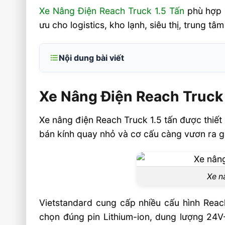
Xe Nâng Điện Reach Truck 1.5 Tấn
phù hợp k
ưu cho logistics, kho lạnh, siêu thị, trung t
Nội dung bài viết
Xe Nâng Điện Reach Truck 1.5 Tấn Phù 
Hàng Nào?
Xe Nâng Điện Reach Truck
Kho hàng nào nên dùng Reach Truck 1.5 
Xe nâng điện Reach Truck 1.5 tấn được thiết
Thông số kỹ thuật nào quyết định h
bán kính quay nhỏ và cơ cấu càng vươn ra giú
hành?
Tiêu chí chọn Reach Truck 1.5 tấn ch
doanh nghiệp
Xe n
Câu hỏi thường gặp về Xe Nâng Điện Reac
Vietstandard cung cấp nhiều cấu hình Reac
Tấn FAQ
chọn đúng pin Lithium-ion, dung lượng 24V
Xe nâng Reach Truck 1.5 tấn có phù 