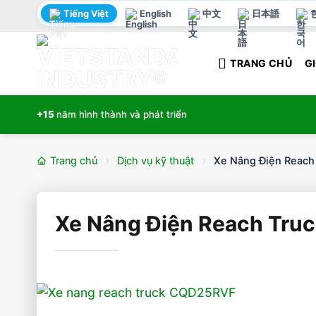
Bỏ
Tiếng Việt
English
中文
日本語
qua
nội
TRANG CHỦ
GI
dung
+15
năm hình thành và phát triển
Trang chủ
Dịch vụ kỹ thuật
Xe Nâng Điện Reach 
Xe Nâng Điện Reach Truc