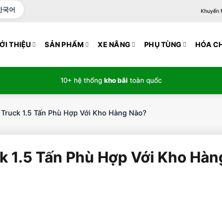
한국어
Khuyến Mạ
ỚI THIỆU
SẢN PHẨM
XE NÂNG
PHỤ TÙNG
HÓA C
10+ hệ thống
kho bãi
toàn quốc
Truck 1.5 Tấn Phù Hợp Với Kho Hàng Nào?
k 1.5 Tấn Phù Hợp Với Kho Hàn