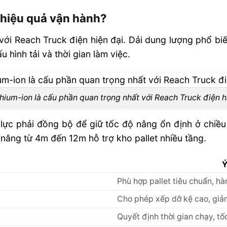
 hiệu quả vận hành?
t với Reach Truck điện hiện đại. Dải dung lượng ph
ình tải và thời gian làm việc.
thium-ion là cấu phần quan trọng nhất với Reach Truck điện h
 lực phải đồng bộ để giữ tốc độ nâng ổn định ở chiề
ng từ 4m đến 12m hỗ trợ kho pallet nhiều tầng.
Phù hợp pallet tiêu chuẩn, h
Cho phép xếp dỡ kệ cao, giảm
Quyết định thời gian chạy, tố