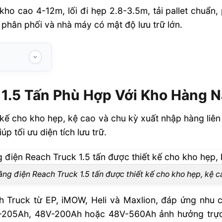
ho cao 4-12m, lối đi hẹp 2.8-3.5m, tải pallet chuẩn
âm phân phối và nhà máy có mật độ lưu trữ lớn.
Hợp Với Kho
 1.5 Tấn Phù Hợp Với Kho Hàng 
tấn?
 kế cho kho hẹp, kệ cao và chu kỳ xuất nhập hàng liên
iệu quả vận
p tối ưu diện tích lưu trữ.
o từng nhóm
âng điện Reach Truck 1.5 tấn được thiết kế cho kho hẹp, kệ c
h Truck 1.5
h Truck từ EP, iMOW, Heli và Maxlion, đáp ứng nhu c
-205Ah, 48V-200Ah hoặc 48V-560Ah ảnh hưởng trực t
hợp kho hẹp