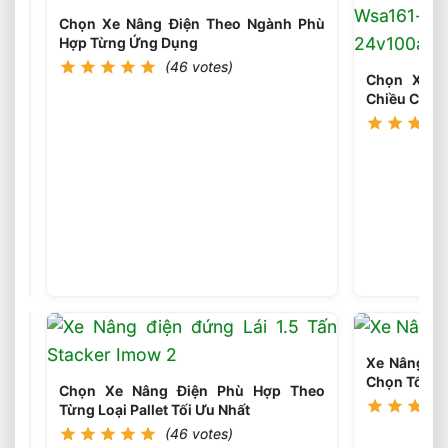
Chọn Xe Nâng Điện Theo Ngành Phù
Hợp Từng Ứng Dụng
(46 votes)
Chọn Xe N
Chiều Cao 
Chọn
Loại
Bánh
(45
votes)
Xe
Nâng
Điện
Theo
Môi
Xe Nâng Điệ
Trường
Chọn Tối Ưu
Làm
Chọn Xe Nâng Điện Phù Hợp Theo
Việc
Từng Loại Pallet Tối Ưu Nhất
Phù
(46 votes)
Hợp