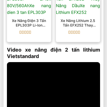
Xe Nâng Điện 3 Tấn
Xe Nâng Lithium 2.5
EPL303P Li-Ion
Tấn EFX252 Thay
80V/560Ah
Nâng Dầu
Được xếp
Được xếp
hạng
5
5 sao
hạng
5
5 sao
Video xe nâng điện 2 tấn lithium
Vietstandard