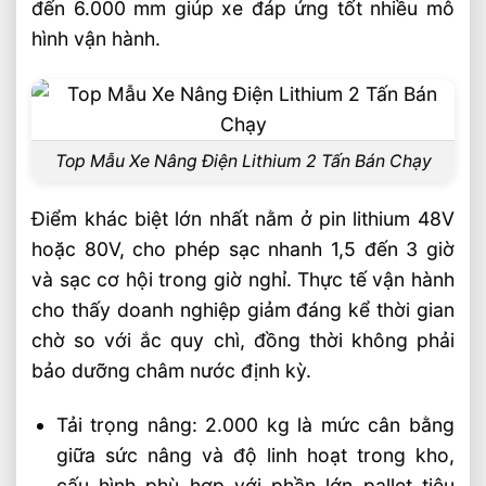
đến 6.000 mm giúp xe đáp ứng tốt nhiều mô
mua
hình vận hành.
Cách chọn xe nâng phù hợp từng ngành
hàng
Câu hỏi thường gặp về xe nâng điện 2 tấn
lithium FAQ
Top Mẫu Xe Nâng Điện Lithium 2 Tấn Bán Chạy
Xe nâng điện lithium 2 tấn có phù hợp
chạy 2 ca liên tục không?
Điểm khác biệt lớn nhất nằm ở pin lithium 48V
hoặc 80V, cho phép sạc nhanh 1,5 đến 3 giờ
Xe nâng lithium có bền hơn ắc quy chì
và sạc cơ hội trong giờ nghỉ. Thực tế vận hành
không?
cho thấy doanh nghiệp giảm đáng kể thời gian
Mua xe nâng điện lithium 2 tấn cần chú ý
chờ so với ắc quy chì, đồng thời không phải
gì nhất?
bảo dưỡng châm nước định kỳ.
Video xe nâng điện 2 tấn lithium
Vietstandard
Tải trọng nâng: 2.000 kg là mức cân bằng
giữa sức nâng và độ linh hoạt trong kho,
Liên hệ mua sản phẩm
cấu hình phù hợp với phần lớn pallet tiêu