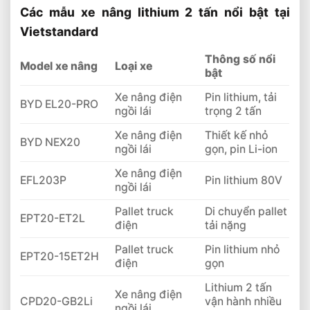
Các mẫu xe nâng lithium 2 tấn nổi bật tại
Vietstandard
Thông số nổi
Model xe nâng
Loại xe
bật
Xe nâng điện
Pin lithium, tải
BYD EL20-PRO
ngồi lái
trọng 2 tấn
Xe nâng điện
Thiết kế nhỏ
BYD NEX20
ngồi lái
gọn, pin Li-ion
Xe nâng điện
EFL203P
Pin lithium 80V
ngồi lái
Pallet truck
Di chuyển pallet
EPT20-ET2L
điện
tải nặng
Pallet truck
Pin lithium nhỏ
EPT20-15ET2H
điện
gọn
Lithium 2 tấn
Xe nâng điện
CPD20-GB2Li
vận hành nhiều
ngồi lái