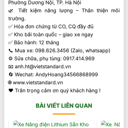
Phường Dương Nội, TP. Hà Nội
🌿 Tiết kiệm năng lượng – Thân thiện môi
trường.
✅ Hóa đơn chứng từ CO, CQ đầy đủ
✅ Kho bãi toàn quốc – giao xe ngay
✅ Bảo hành: 12 tháng
📞 Mua xe: 098.626.3456 (Zalo, whatsapp)
⚙️ Sửa chữa, phụ tùng: 0917.414.969
📧 anh.ht@vietstandard.vn
🔄 Wechat: AndyHoang34566868999
🌐 www.vietstandard.vn
❤️ Trân trọng cảm ơn quý khách hàng !
BÀI VIẾT LIÊN QUAN