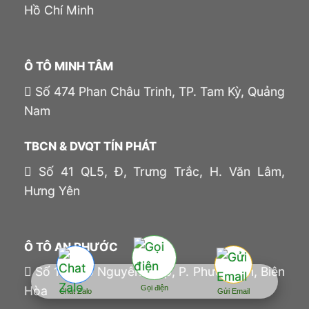
Hồ Chí Minh
Ô TÔ MINH TÂM
Số 474 Phan Châu Trinh, TP. Tam Kỳ, Quảng
Nam
TBCN & DVQT TÍN PHÁT
Số 41 QL5, Đ, Trưng Trắc, H. Văn Lâm,
Hưng Yên
Ô TÔ AN PHƯỚC
Số 100 Võ Nguyên Giáp, P. Phước Tân, Biên
Gọi điện
Hòa
Chat Zalo
Gửi Email