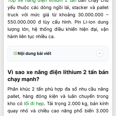
Top xe nâng điện lithium 2 tấn
bán chạy chủ
yếu thuộc các dòng ngồi lái, stacker và pallet
truck với mức giá từ khoảng 30.000.000 –
550.000.000 đ tùy cấu hình. Pin Li-ion dung
lượng lớn, hệ thống điều khiển hiện đại, vận
hành liên tục nhiều ca.
Nội dung bài viết
Vì sao xe nâng điện lithium 2 tấn bán chạy
mạnh?
Vì sao xe nâng điện lithium 2 tấn bán
chạy mạnh?
Top mẫu xe nâng điện lithium 2 tấn bán
chạy nhất
Phân khúc 2 tấn phù hợp đa số nhu cầu nâng
pallet, hàng đóng kiện và luân chuyển trong
Các mẫu xe nâng lithium 2 tấn nổi bật tại
Vietstandard
kho có
lối đi hẹp
. Tải trọng 2.000 kg, bán kính
quay nhỏ và chiều cao nâng phổ biến 3.000
Thông số kỹ thuật cần kiểm tra trước khi