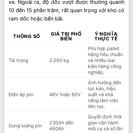
xe. Ngoài ra, độ dốc vượt được thường quanh
10 đến 15 phần trăm, rất quan trọng với kho có
ram dốc hoặc bến bãi.
GIÁ TRỊ PHỔ
Ý NGHĨA
THÔNG SỐ
BIẾN
THỰC TẾ
Phù hợp pallet
hàng tiêu chuẩn
Tải trọng
2.000 kg
và nhiều loại
kiện hàng công
nghiệp.
Ảnh hưởng đến
lực kéo, hiệu
Điện áp pin
48V hoặc 80V
suất và khả
năng làm việc
liên tục.
Quyết định thời
230Ah đến
gian vận hành
Dung lượng pin
460Ah
mỗi ca và số lần