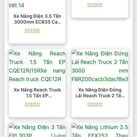
Được xếp
Xe Nâng Điện 3.5 Tấn
hạng
5
5 sao
3000mm ECB35 Cao
Cấp BYD
Được xếp
hạng
5
5 sao
Xe Nâng Reach Truck
Xe Nâng Điện Đứng
1.5 Tấn EP
Lái Reach Truck 2 Tấn
CQE12R/15R
3000 Mm FBR20
Được xếp
Được xếp
hạng
5
5 sao
hạng
5
5 sao