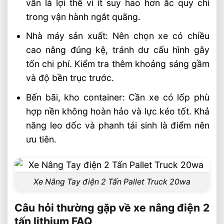
vẫn là lợi thế vì ít suy hao hơn ắc quy chì
trong vận hành ngắt quãng.
Nhà máy sản xuất: Nên chọn xe có chiều
cao nâng đúng kệ, tránh dư cấu hình gây
tốn chi phí. Kiểm tra thêm khoảng sáng gầm
và độ bền trục trước.
Bến bãi, kho container: Cần xe có lốp phù
hợp nền không hoàn hảo và lực kéo tốt. Khả
năng leo dốc và phanh tái sinh là điểm nên
ưu tiên.
Xe Nâng Tay điện 2 Tấn Pallet Truck 20wa
Câu hỏi thường gặp về xe nâng điện 2
tấn lithium FAQ