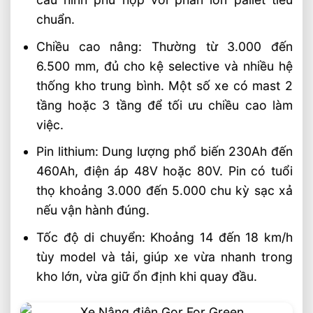
Bài Viết Liên Quan
chuẩn.
Chọn Loại Bánh Xe Nâng Điện Theo Môi
Trường Làm Việc Phù Hợp
Chiều cao nâng: Thường từ 3.000 đến
6.500 mm, đủ cho kệ selective và nhiều hệ
Chọn Tải Trọng Xe Nâng Điện Theo
Trọng Lượng Thực Tế
thống kho trung bình. Một số xe có mast 2
Chọn Xe Nâng Điện Theo Ngành Phù
tầng hoặc 3 tầng để tối ưu chiều cao làm
Hợp Từng Ứng Dụng
việc.
Chọn Xe Nâng Điện Phù Hợp Theo Từng
Pin lithium: Dung lượng phổ biến 230Ah đến
Loại Pallet Tối Ưu Nhất
460Ah, điện áp 48V hoặc 80V. Pin có tuổi
Chọn Xe Nâng Điện Phù Hợp Theo Chiều
thọ khoảng 3.000 đến 5.000 chu kỳ sạc xả
Cao Kệ Hàng Chuẩn Nhất
nếu vận hành đúng.
Xe Nâng Điện Reach Truck 1.8 Tấn Lựa
Chọn Tối Ưu Cho Logistics
Tốc độ di chuyển: Khoảng 14 đến 18 km/h
Xe Nâng Dầu 3.5 Tấn Động Cơ Isuzu Có
tùy model và tải, giúp xe vừa nhanh trong
Ưu Điểm Gì
kho lớn, vừa giữ ổn định khi quay đầu.
Xe Nâng Điện Stacker Đứng Lái 1.5 Tấn
Nâng Cao 3–5m Có Đáng Đầu Tư?