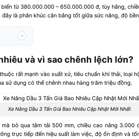
ổ biến từ 380.000.000 – 650.000.000 đ, tùy hãng, chi
, đây là phân khúc cân bằng tốt giữa sức nâng, độ bền 
o chênh lệch
nhiêu và vì sao chênh lệch lớn?
chai
huộc rất mạnh vào xuất xứ, tiêu chuẩn khí thải, loại h
âng dầu
ua sử dụng có thể chênh nhau hàng trăm triệu đồng.
 thị trường
 nhu cầu?
Xe Nâng Dầu 3 Tấn Giá Bao Nhiêu Cập Nhật Mới Nhất
 chọn xe?
FAQ
ng mà bỏ qua tâm tải 500 mm, chiều cao nâng 3.000 đ
ng trực tiếp đến hiệu suất làm việc, độ ổn định và tổn
e cũ nhiều