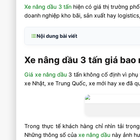
Xe nâng dầu 3 tấn
hiện có giá thị trường ph
doanh nghiệp kho bãi, sản xuất hay logistics
Nội dung bài viết
Xe nâng dầu 3 tấn giá bao nhiêu và vì sa
lớn?
Xe nâng dầu 3 tấn giá bao 
Động cơ Xinchai, Isuzu, mitsubishi, Quan
Giá xe nâng dầu
3 tấn không cố định vì phụ t
Đánh giá nhanh về các loại động cơ xe n
xe Nhật, xe Trung Quốc, xe mới hay xe đã q
Bảng giá tham khảo xe nâng dầu 3 tấn trên
Nên chọn xe nâng dầu 3 tấn nào cho từng
EP, iMOW, Heli, Maxlion khác nhau gì khi
Câu hỏi thường gặp về xe nâng dầu 3 tấn 
Trong thực tế khách hàng chỉ nhìn tải trọ
Những thông số của
xe nâng dầu
này ảnh hưở
Xe nâng dầu 3 tấn mới có đắt hơn x