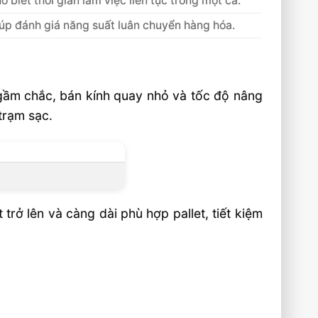
o biết thời gian làm việc liên tục trong một ca.
úp đánh giá năng suất luân chuyển hàng hóa.
g gầm chắc, bán kính quay nhỏ và tốc độ nâng
 trạm sạc.
rở lên và càng dài phù hợp pallet, tiết kiệm