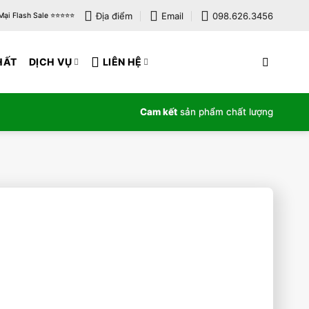
Địa điểm
Email
098.626.3456
i Flash Sale ⭐️⭐️⭐️⭐️⭐️
HẤT
DỊCH VỤ
LIÊN HỆ
Cam kết
sản phẩm chất lượng