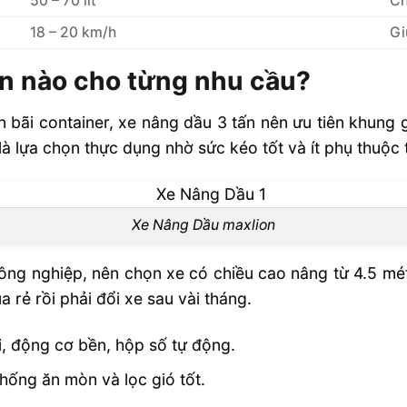
50 – 70 lít
Ch
18 – 20 km/h
Gi
ấn nào cho từng nhu cầu?
ến bãi container, xe nâng dầu 3 tấn nên ưu tiên khun
 là lựa chọn thực dụng nhờ sức kéo tốt và ít phụ thuộc
Xe Nâng Dầu maxlion
ông nghiệp, nên chọn xe có chiều cao nâng từ 4.5 mét t
 rẻ rồi phải đổi xe sau vài tháng.
i, động cơ bền, hộp số tự động.
chống ăn mòn và lọc gió tốt.