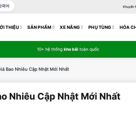
한국어
Khuyến Mạ
ỚI THIỆU
SẢN PHẨM
XE NÂNG
PHỤ TÙNG
HÓA C
10+ hệ thống
kho bãi
toàn quốc
iá Bao Nhiêu Cập Nhật Mới Nhất
ao Nhiêu Cập Nhật Mới Nhất