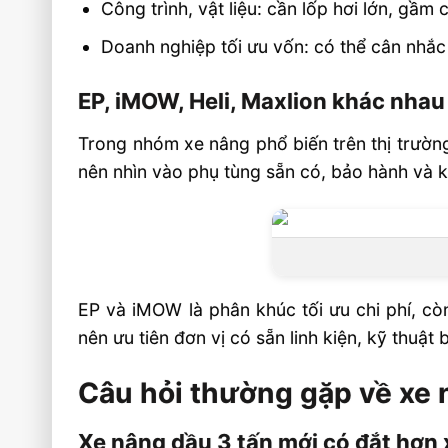
Công trình, vật liệu: cần lốp hơi lớn, gầm
Doanh nghiệp tối ưu vốn: có thể cân nhắc
EP, iMOW, Heli, Maxlion khác nhau
Trong nhóm xe nâng phổ biến trên thị trường
nên nhìn vào phụ tùng sẵn có, bảo hành và k
EP và iMOW là phân khúc tối ưu chi phí, cò
nên ưu tiên đơn vị có sẵn linh kiện, kỹ thuật b
Câu hỏi thường gặp về xe 
Xe nâng dầu 3 tấn mới có đắt hơn