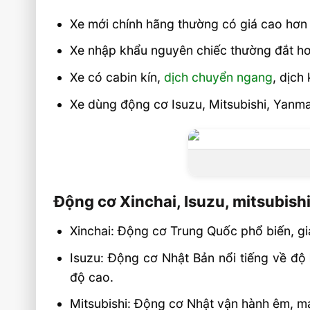
không?
Xe mới chính hãng thường có giá cao hơn
Xe nâng dầu 3 tấn có phù hợp làm việc
Xe nhập khẩu nguyên chiếc thường đắt hơn 
không?
Xe có cabin kín,
dịch chuyển ngang
, dịch
Mua xe nâng dầu 3 tấn cần kiểm tra t
quan trọng nhất?
Xe dùng động cơ Isuzu, Mitsubishi, Yanm
Video xe nâng dầu 3 tấn iMOW/EP
Liên hệ mua sản phẩm
Động cơ Xinchai, Isuzu, mitsubish
Xinchai: Động cơ Trung Quốc phổ biến, giá
Isuzu: Động cơ Nhật Bản nổi tiếng về độ 
độ cao.
Mitsubishi: Động cơ Nhật vận hành êm, mạn