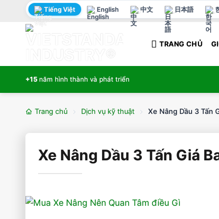
Bỏ
Tiếng Việt
English
中文
日本語
qua
nội
TRANG CHỦ
GI
dung
+15
năm hình thành và phát triển
Trang chủ
Dịch vụ kỹ thuật
Xe Nâng Dầu 3 Tấn G
Xe Nâng Dầu 3 Tấn Giá B