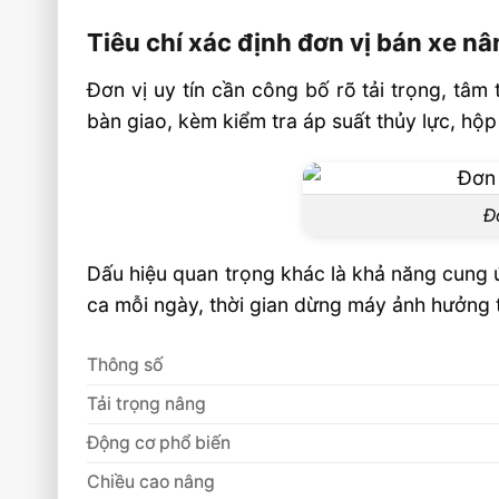
Doanh nghiệp nào nên ưu tiên xe nâng dầ
Tiêu chí xác định đơn vị bán xe nâ
Câu hỏi thường gặp về xe nâng dầu 3.
Đơn vị uy tín cần công bố rõ tải trọng, tâm
hãng FAQ
bàn giao, kèm kiểm tra áp suất thủy lực, hộ
Xe nâng dầu 3.5 tấn phù hợp nâng hàng 
Nên chọn động cơ nào cho xe nâng dầu 3
Đ
Mua xe nâng dầu 3.5 tấn ở đâu để có 
phụ tùng?
Dấu hiệu quan trọng khác là khả năng cung 
Video: Mua Xe Nâng Dầu 3.5 Tấn Chính
ca mỗi ngày, thời gian dừng máy ảnh hưởng tr
Uy Tín?
Sản phẩm đề xuất
Thông số
Liên hệ mua sản phẩm
Tải trọng nâng
Động cơ phổ biến
Chiều cao nâng