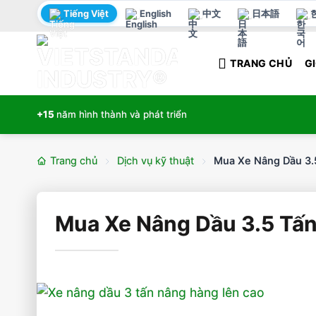
Bỏ
Tiếng Việt
English
中文
日本語
qua
nội
TRANG CHỦ
GI
dung
+15
năm hình thành và phát triển
Trang chủ
Dịch vụ kỹ thuật
Mua Xe Nâng Dầu 3.
Mua Xe Nâng Dầu 3.5 Tấn