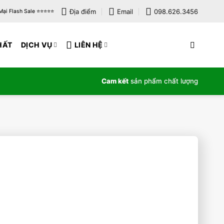
Địa điểm
Email
098.626.3456
i Flash Sale ⭐️⭐️⭐️⭐️⭐️
HẤT
DỊCH VỤ
LIÊN HỆ
Cam kết
sản phẩm chất lượng