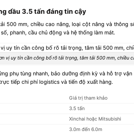
u 3.5 tấn?
ng dầu 3.5 tấn đáng tin cậy
5 tấn chính
 tải 500 mm, chiều cao nâng, loại cột nâng và thông 
p số, phanh, cầu chủ động và hệ thống làm mát.
gì?
.5 tấn?
ơn vị uy tín cần công bố rõ tải trọng, tâm tải 500 mm, chiều c
bảo hành và
ứng phụ tùng nhanh, bảo dưỡng định kỳ và hỗ trợ vận 
 Hãng Ở Đâu
ực tiếp chi phí logistics và tiến độ xuất hàng.
Giá trị tham khảo
3.5 tấn
Xinchai hoặc Mitsubishi
3.0m đến 6.0m