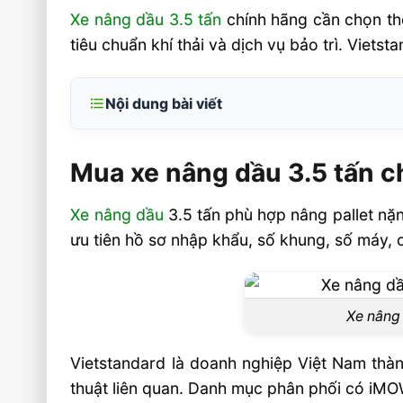
Xe nâng dầu 3.5 tấn
chính hãng cần chọn the
tiêu chuẩn khí thải và dịch vụ bảo trì. Viets
Nội dung bài viết
Mua xe nâng dầu 3.5 tấn chính hãng ở đâu 
Mua xe nâng dầu 3.5 tấn c
Tiêu chí xác định đơn vị bán xe nâng 
đáng tin cậy
Xe nâng dầu
3.5 tấn phù hợp nâng pallet nặn
Vì sao xe nâng dầu 3.5 tấn phù hợp nhi
ưu tiên hồ sơ nhập khẩu, số khung, số máy, 
xuất?
Thông số cần kiểm tra trước khi mua xe n
tấn
Xe nâng 
Động cơ xe nâng dầu phổ biến
Vietstandard là doanh nghiệp Việt Nam thàn
Những thông số ảnh hưởng trực tiếp đế
thuật liên quan. Danh mục phân phối có iMOW,
vận hành