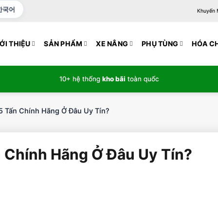
한국어
Khuyến Mạ
ỚI THIỆU
SẢN PHẨM
XE NÂNG
PHỤ TÙNG
HÓA C
10+ hệ thống
kho bãi
toàn quốc
5 Tấn Chính Hãng Ở Đâu Uy Tín?
 Chính Hãng Ở Đâu Uy Tín?