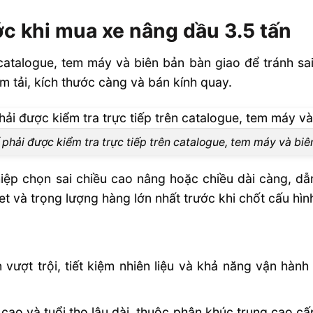
ớc khi mua xe nâng dầu 3.5 tấn
catalogue, tem máy và biên bản bàn giao để tránh sai
m tải, kích thước càng và bán kính quay.
phải được kiểm tra trực tiếp trên catalogue, tem máy và bi
ệp chọn sai chiều cao nâng hoặc chiều dài càng, dẫ
llet và trọng lượng hàng lớn nhất trước khi chốt cấu hìn
ượt trội, tiết kiệm nhiên liệu và khả năng vận hành 
 cao và tuổi thọ lâu dài, thuộc phân khúc trung cao c