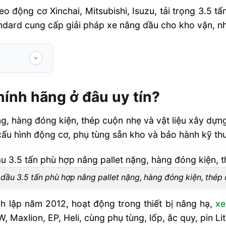
o động cơ Xinchai, Mitsubishi, Isuzu, tải trọng 3.5 t
tandard cung cấp giải pháp xe nâng dầu cho kho vận, nh
uy tín?
hính hãng ở đâu uy tín?
dầu 3.5 tấn
g, hàng đóng kiện, thép cuộn nhẹ và vật liệu xây dựng
ều ngành sản
cấu hình động cơ, phụ tùng sẵn kho và bảo hành kỹ thu
âng dầu 3.5
dầu 3.5 tấn phù hợp nâng pallet nặng, hàng đóng kiện, thép
h lập năm 2012, hoạt động trong thiết bị nâng hạ,
xe
n hiệu suất
 Maxlion, EP, Heli, cùng phụ tùng, lốp, ắc quy, pin Lit