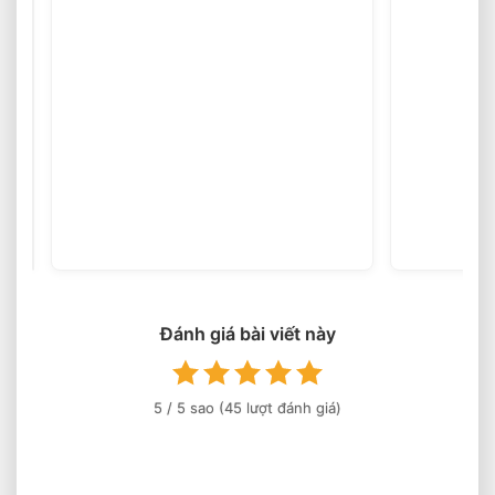
Chọn
Xe
Nâng
(45
votes)
Điện
Phù
Hợp
Theo
Chiều
Đánh giá bài viết này
Cao
Kệ
Hàng
5
/ 5 sao (
45
lượt đánh giá)
Chuẩn
Nhất