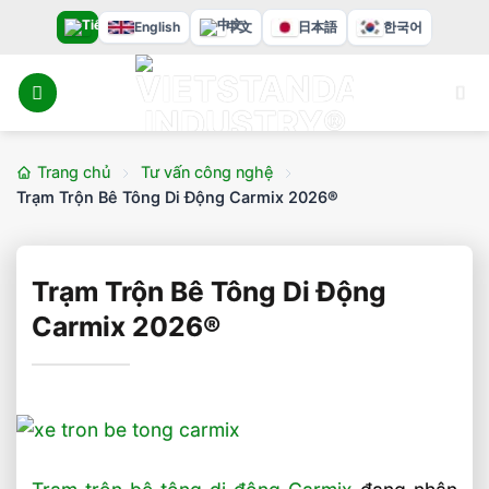
Bỏ
English
中文
日本語
한국어
qua
nội
dung
Trang chủ
Tư vấn công nghệ
Trạm Trộn Bê Tông Di Động Carmix 2026®
Trạm Trộn Bê Tông Di Động
Carmix 2026®