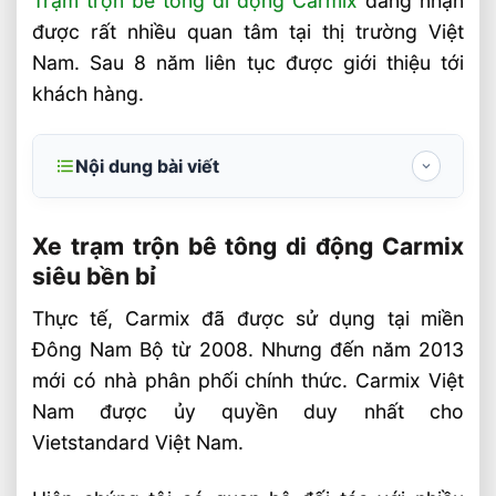
Trạm trộn bê tông di động Carmix
đang nhận
được rất nhiều quan tâm tại thị trường Việt
Nam. Sau 8 năm liên tục được giới thiệu tới
khách hàng.
Nội dung bài viết
Xe trạm trộn bê tông di động Carmix siêu
bền bỉ
Xe trạm trộn bê tông di động Carmix
siêu bền bỉ
Xe trạm trộn bê tông di động Carmix và
Trung Quốc
Thực tế, Carmix đã được sử dụng tại miền
Đông Nam Bộ từ 2008. Nhưng đến năm 2013
Ứng dụng trạm trộn bê tông di động
Carmix
mới có nhà phân phối chính thức. Carmix Việt
Nam được ủy quyền duy nhất cho
Đại diện duy nhất tại Việt Nam của
Vietstandard Việt Nam.
Carmix
Xe trộn bê tông di động Carmix có năng