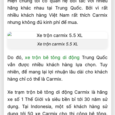
Hiện chúng tôi có quan hệ đối tác với nhiều
suất trộn bê tông cao nhất
hãng khác nhau tại Trung Quốc. Bởi vì rất
Video xe trạm trộn bê tông di động
nhiều khách hàng Việt Nam rất thích Carmix
nhưng không đủ kinh phí để mua.
Liên hệ mua sản phẩm
Bài Viết Liên Quan
Chọn Xe Nâng Điện Phù Hợp Theo Từng
Xe trộn carmix 5.5 XL
Loại Pallet Tối Ưu Nhất
Chọn Xe Nâng Điện Phù Hợp Theo Chiều
Do đó,
xe trộn bê tông di động
Trung Quốc
Cao Kệ Hàng Chuẩn Nhất
vẫn được nhiều khách hàng lựa chọn. Tuy
Xe Nâng Điện Reach Truck 1.8 Tấn Lựa
nhiên, để mang lại lợi nhuận lâu dài cho khách
Chọn Tối Ưu Cho Logistics
hàng chỉ có thể là Carmix.
Xe Nâng Dầu 3.5 Tấn Động Cơ Isuzu Có
Ưu Điểm Gì
Xe trạm trộn bê tông di động Carmix là hãng
Xe Nâng Điện Stacker Đứng Lái 1.5 Tấn
xe số 1 Thế Giới và siêu bền bỉ tới 30 năm sử
Nâng Cao 3–5m Có Đáng Đầu Tư?
dụng. Tại Indonesia, một số khách hàng sử
Xe Nâng Điện Reach Truck 1.5 Tấn Nâng
dụng tới 50 xe Carmix cho thi công bê tông.