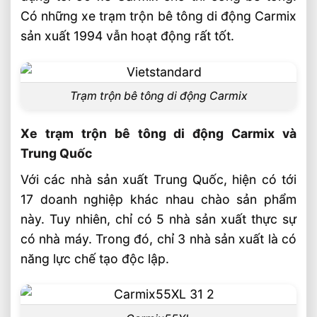
Cao 8–12m Cho Kho Kệ Cao
Có những xe trạm trộn bê tông di động Carmix
Xe Nâng Dầu 3.5 Tấn Động Cơ Mitsubishi
sản xuất 1994 vẫn hoạt động rất tốt.
Có Bền Không
Giải Pháp Xe Nâng Điện Đứng Lái 1.8 Tấn
Cho Kệ Cao Trên 6m
Trạm trộn bê tông di động Carmix
Xe trạm trộn bê tông di động Carmix và
Trung Quốc
Với các nhà sản xuất Trung Quốc, hiện có tới
17 doanh nghiệp khác nhau chào sản phẩm
này. Tuy nhiên, chỉ có 5 nhà sản xuất thực sự
có nhà máy. Trong đó, chỉ 3 nhà sản xuất là có
năng lực chế tạo độc lập.