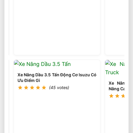
Xe
Nâng
(46
votes)
Điện
Phù
Hợp
Theo
Từng
Loại
Pallet
Tối
Ưu
Nhất
Xe Nâng Dầu 3.5 Tấn Động Cơ Isuzu Có
Ưu Điểm Gì
Xe Nâng Đ
(45 votes)
Nâng Cao 8