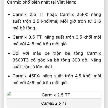
Hợp Từng Ứng Dụng
Carmix phổ biến nhất tại Việt Nam:
Chọn Xe Nâng Điện Phù Hợp Theo Từng
Loại Pallet Tối Ưu Nhất
Carmix 2.5 TT hoặc Carmix 25FX: năng
suất trộn 2,5 khối/mẻ; Mỗi giờ trộn từ 3-6
Chọn Xe Nâng Điện Phù Hợp Theo Chiều
Cao Kệ Hàng Chuẩn Nhất
mẻ bê tông.
Xe Nâng Điện Reach Truck 1.8 Tấn Lựa
Carmix 3.5 TT: năng suất trộn 3,5 khối mỗi
Chọn Tối Ưu Cho Logistics
mẻ với 4-6 mẻ trộn mỗi giờ.
Xe Nâng Dầu 3.5 Tấn Động Cơ Isuzu Có
Ưu Điểm Gì
Đối với mẫu xe trộn bê tông Carmix
3500TC có góc xả bê tông 300 độ. Năng
suất trộn là lớn nhất.
Carmix 45FX: năng suất trộn 4,5 khối mỗi
mẻ với 4-6 mẻ trộn mỗi giờ.
Carmix 2.5 TT