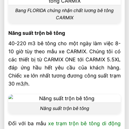
trên cùng xe CARMIX
Bang FLORIDA chứng nhận chất lương bê tông
Tại sao trạm trộn bê tông di động
CARMIX
CARMIX là tương lai bê tông Việt Nam?
Thời gian mỗi mẻ trộn ngắn nhất
Năng suất trộn bê tông
Hỗ trợ tài chính mua xe trộn bê tông
40-220 m3 bê tông cho một ngày làm việc 8-
CARMIX
10 giờ tùy theo mẫu xe CARMIX. Chúng tôi có
Liên hệ mua sản phẩm
các thiết bị từ CARMIX ONE tới CARMIX 5.5XL
đáp ứng hầu hết yêu cầu của khách hàng.
Bài Viết Liên Quan
Chiếc xe lớn nhất tương đương công suất trạm
Sai Lầm Phổ Biến Khi Chọn Xe Nâng Điện
Cần Tránh Ngay
30 m3/h.
Chọn Loại Bánh Xe Nâng Điện Theo Môi
Trường Làm Việc Phù Hợp
Chọn Tải Trọng Xe Nâng Điện Theo
Năng suất trộn bê tông
Trọng Lượng Thực Tế
Đối với ba mẫu
xe trạm trộn bê tông di động
Chọn Xe Nâng Điện Theo Ngành Phù