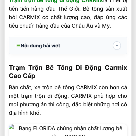
Trạm trộn bê tông di động CARMIX
là thiết bị
tiên tiến hàng đầu Thế Giới. Bê tông sản xuất
bởi CARMIX có chất lượng cao, đáp ứng các
tiêu chuẩn hàng đầu của Châu Âu và Mỹ.
Nội dung bài viết
Trạm Trộn Bê Tông Di Động Carmix Cao
Cấp
Trạm Trộn Bê Tông Di Động Carmix
Cao Cấp
Năng suất trộn bê tông
Bản chất, xe trộn bê tông CARMIX còn hơn cả
Sản xuất bê tông đúng mác theo yêu cầu
một trạm trộn di động. CARMIX phù hợp cho
Sử dụng xe CARMIX có ưu điểm gì so với
mọi phương án thi công, đặc biệt những nơi có
trạm trộn bê tông tươi
địa hình khó.
CARMIX = Tổng hóa các yếu tố ưu việt
Ứng dụng sản xuất nhiều loại bê tông