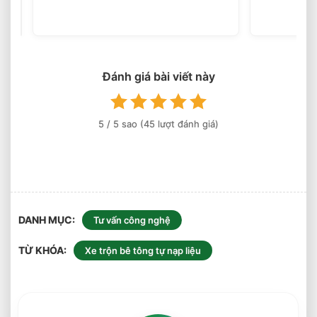
Bánh
(45
votes)
Xe
Nâng
Điện
Theo
Môi
Đánh giá bài viết này
Trường
Làm
Việc
5
/ 5 sao (
45
lượt đánh giá)
Phù
Hợp
DANH MỤC
Tư vấn công nghệ
TỪ KHÓA
Xe trộn bê tông tự nạp liệu