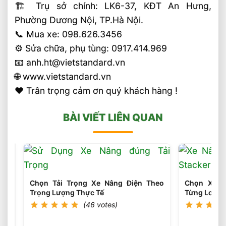
🏗 Trụ sở chính: LK6-37, KĐT An Hưng,
Phường Dương Nội, TP.Hà Nội.
📞 Mua xe: 098.626.3456
⚙️ Sửa chữa, phụ tùng: 0917.414.969
📧 anh.ht@vietstandard.vn
🌐 www.vietstandard.vn
❤️ Trân trọng cảm ơn quý khách hàng !
BÀI VIẾT LIÊN QUAN
Chọn Tải Trọng Xe Nâng Điện Theo
Chọn Xe N
Trọng Lượng Thực Tế
Từng Loại P
(46 votes)