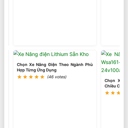
Sai
Lầm
Phổ
(45
votes)
Biến
Khi
Chọn
Xe
Nâng
Chọn Xe Nâng Điện Theo Ngành Phù
Điện
Hợp Từng Ứng Dụng
Cần
(46 votes)
Tránh
Chọn Xe N
Ngay
Chiều Cao 
Chọn
Loại