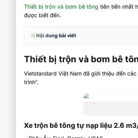
Thiết bị trộn và bơm bê tông
tiên tiến nhất 
được biết đến.
Nội dung bài viết
Thiết bị trộn và bơm bê tông tiên tiến nhất
Thiết bị trộn và bơm bê tôn
Xe trộn bê tông tự nạp liệu 2.6 m3/mẻ
Cấu tạo của “Bơm Trộn Bê tông 2 trong 1
Vietstandard Việt Nam đã giới thiệu đến các
Trang bị công nghệ tiên tiến
trình”.
Liên hệ mua sản phẩm
Xe trộn bê tông tự nạp liệu 2.6 m