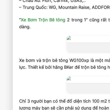
– Châu Âu: Fiori, Carmix, USAS,..
– Trung Quốc: WG, Mountain Raise, ADDFO
“
Xe Bơm Trộn Bê tông
2 trong 1″ cũng rất t
dàng.
Xe bơm và trộn bê tông WG100xp là một máy
lực. Thiết kế bởi hãng BKer để trộn bê tông 
Chỉ 3 người bạn có thể đổ diện tích 100 m2 
lượng máy bạn sẽ cần phải sử dụng để hoàn 