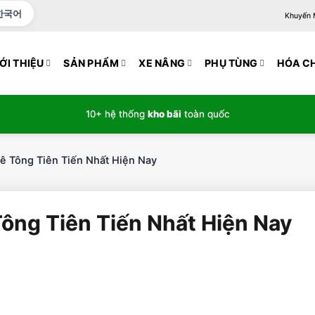
한국어
Khuyến Mạ
ỚI THIỆU
SẢN PHẨM
XE NÂNG
PHỤ TÙNG
HÓA C
10+ hệ thống
kho bãi
toàn quốc
Bê Tông Tiên Tiến Nhất Hiện Nay
Tông Tiên Tiến Nhất Hiện Nay