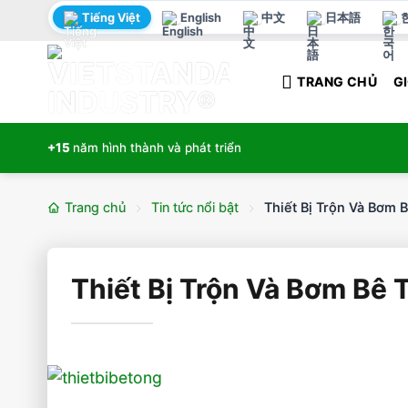
Bỏ
Tiếng Việt
English
中文
日本語
qua
nội
TRANG CHỦ
GI
dung
+15
năm hình thành và phát triển
Trang chủ
Tin tức nổi bật
Thiết Bị Trộn Và Bơm 
Thiết Bị Trộn Và Bơm Bê 