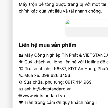
Máy trộn bê tông được trang bị với một tả
chính xác của vật liệu và tải nhanh chóng.
Liên hệ mua sản phẩm
🏡 Máy Công Nghiệp Tín Phát & VIETSTANDA
🔶 Quý khách vui lòng liên hệ với Hotline để
🏗 Trụ sở chính: LK6-37, KĐT An Hưng, Ph
📞 Mua xe: 098.626.3456
⚙️ Sửa chữa, phụ tùng: 0917.414.969
📧 anh.ht@vietstandard.vn
🌐 www.vietstandard.vn
❤️ Trân trọng cảm ơn quý khách hàng !