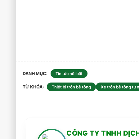
DANH MỤC
Tin tức nổi bật
TỪ KHÓA
Thiết bị trộn bê tông
Xe trộn bê tông tự n
CÔNG TY TNHH DỊC