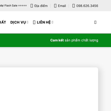
Địa điểm
Email
098.626.3456
i Flash Sale ⭐️⭐️⭐️⭐️⭐️
HẤT
DỊCH VỤ
LIÊN HỆ
Cam kết
sản phẩm chất lượng