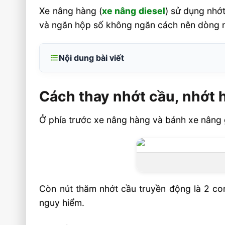
Xe nâng hàng (
xe nâng diesel
) sử dụng nhớ
và ngăn hộp số không ngăn cách nên dòng nhớ
Nội dung bài viết
Cách thay nhớt cầu, nhớt hộp số xe nâng 
Cách thay nhớt cầu, nhớt 
Chuẩn bị
Thực hiện
Ở phía trước xe nâng hàng và bánh xe nâng 
Cách bảo quản nhiên liệu xe nâng hàng
Video xe nâng diesel
Liên hệ mua sản phẩm
Còn nút thăm nhớt cầu truyền động là 2 co
nguy hiểm.