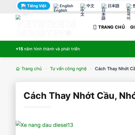
Bỏ
Tiếng Việt
English
中文
日本語
qua
nội
TRANG CHỦ
GI
dung
+15
năm hình thành và phát triển
Trang chủ
Tư vấn công nghệ
Cách Thay Nhớt C
Cách Thay Nhớt Cầu, Nh