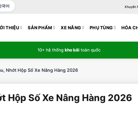
한국어
Khuyến Mạ
ỚI THIỆU
SẢN PHẨM
XE NÂNG
PHỤ TÙNG
HÓA C
10+ hệ thống
kho bãi
toàn quốc
ầu, Nhớt Hộp Số Xe Nâng Hàng 2026
ớt Hộp Số Xe Nâng Hàng 2026