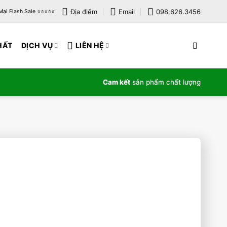
Địa điểm
Email
098.626.3456
i Flash Sale ⭐️⭐️⭐️⭐️⭐️
HẤT
DỊCH VỤ
LIÊN HỆ
Cam kết
sản phẩm chất lượng