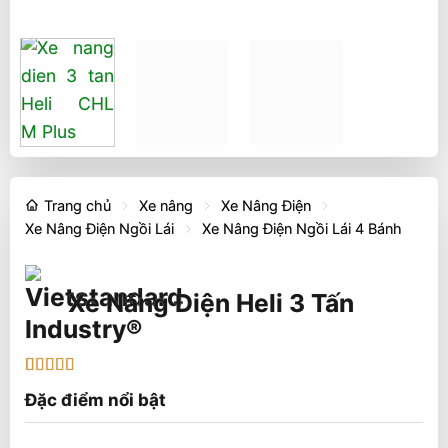
Trang chủ
Xe nâng
Xe Nâng Điện
Xe Nâng Điện Ngồi Lái
Xe Nâng Điện Ngồi Lái 4 Bánh
Xe Nâng Điện Heli 3 Tấn
5
1
trên 5 dựa
Đặc điểm nổi bật
trên
đánh
giá