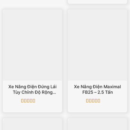
là:
tại
335.000.000 ₫.
là:
332.000
Xe Nâng Điện Đứng Lái
Xe Nâng Điện Maximal
Tùy Chỉnh Độ Rộng
FB25 – 2.5 Tấn
ESC1M25-F
Được xếp
Được xếp
hạng
5
5 sao
hạng
5
5 sao