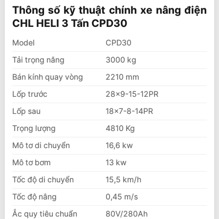
HELI 3 Tấn CPD30
Thông số kỹ thuật chính xe nâng điện
CHL HELI 3 Tấn CPD30
Ưu điểm xe nâng điện Heli 3 tấn
Tư vấn xe nâng điện Heli 3 tấn
Model
CPD30
Tải trọng nâng
3000 kg
Bán kính quay vòng
2210 mm
Lốp trước
28×9-15-12PR
Lốp sau
18×7-8-14PR
Trọng lượng
4810 Kg
Mô tơ di chuyển
16,6 kw
Mô tơ bơm
13 kw
Tốc độ di chuyển
15,5 km/h
Tốc độ nâng
0,45 m/s
Ắc quy tiêu chuẩn
80V/280Ah