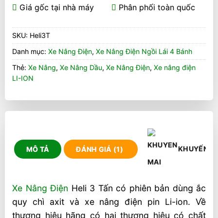
Giá gốc tại nhà máy
Phân phối toàn quốc
SKU:
Heli3T
Danh mục:
Xe Nâng Điện
,
Xe Nâng Điện Ngồi Lái 4 Bánh
Thẻ:
Xe Nâng
,
Xe Nâng Dầu
,
Xe Nâng Điện
,
Xe nâng điện
LI-ION
KHUYẾN M
MÔ TẢ
ĐÁNH GIÁ (1)
Xe Nâng Điện
Heli 3 Tấn có phiên bản dùng ắc
quy chì axit và xe nâng điện pin Li-ion. Về
thương hiệu hãng có hai thương hiệu có chất