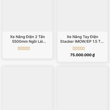
Xe Nâng Điện 2 Tấn
Xe Nâng Tay Điện
5500mm Ngồi Lái
Stacker IMOW/EP 1.5 Tấn
Maximal FB20
6000 Mm
Được xếp
Được xếp
75.000.000
₫
hạng
4.93
5
hạng
5
5 sao
sao