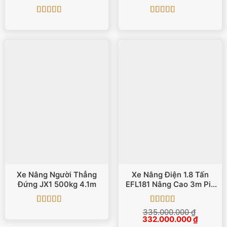
Truck
Được xếp
Được xếp
hạng
5
5 sao
hạng
5
5 sao
Xe Nâng Người Thẳng
Xe Nâng Điện 1.8 Tấn
Đứng JX1 500kg 4.1m
EFL181 Nâng Cao 3m Pin
Lithium
Được xếp
Được xếp
335.000.000
₫
Giá
Giá
hạng
5
5 sao
332.000.000
hạng
5
5 sao
₫
gốc
hiện