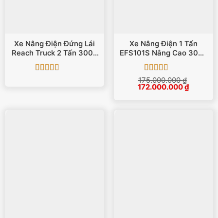
Xe Nâng Điện Đứng Lái
Xe Nâng Điện 1 Tấn
Reach Truck 2 Tấn 3000
EFS101S Nâng Cao 3000
Mm FBR20
Mm
Được xếp
Được xếp
175.000.000
₫
Giá
Giá
hạng
5
5 sao
172.000.000
hạng
5
5 sao
₫
gốc
hiện
là:
tại
175.000.000 ₫.
là:
172.000.