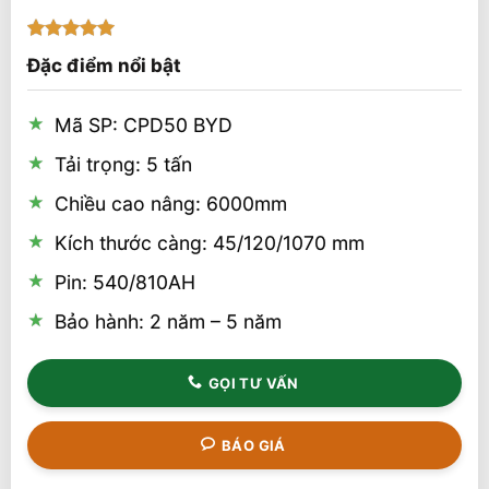
5
1
trên 5
Đặc điểm nổi bật
dựa trên
đánh giá
Mã SP: CPD50 BYD
Tải trọng: 5 tấn
Chiều cao nâng: 6000mm
Kích thước càng: 45/120/1070 mm
Pin: 540/810AH
Bảo hành: 2 năm – 5 năm
GỌI TƯ VẤN
BÁO GIÁ