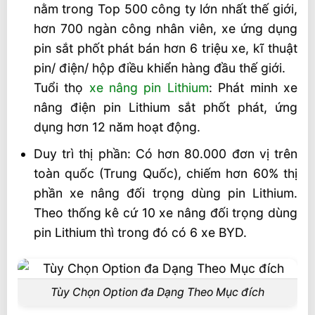
nằm trong Top 500 công ty lớn nhất thế giới,
BYD CPD50
hơn 700 ngàn công nhân viên, xe ứng dụng
Cấu hình kĩ thuật
pin sắt phốt phát bán hơn 6 triệu xe, kĩ thuật
Chức năng công nghệ
pin/ điện/ hộp điều khiển hàng đầu thế giới.
Thông số kỹ thuật Xe Nâng Điện 5 Tấn
Tuổi thọ
xe nâng pin Lithium
: Phát minh xe
6000mm Tiêu Chuẩn BYD CPD50
nâng điện pin Lithium sắt phốt phát, ứng
dụng hơn 12 năm hoạt động.
Dịch vụ hậu mãi chính hãng BYD
Duy trì thị phần: Có hơn 80.000 đơn vị trên
Phục vụ kịp thời
toàn quốc (Trung Quốc), chiếm hơn 60% thị
Sửa chữa gấp
phần xe nâng đối trọng dùng pin Lithium.
Dịch vụ kiểm tra sự cố
Theo thống kê cứ 10 xe nâng đối trọng dùng
Liên hệ mua sản phẩm
pin Lithium thì trong đó có 6 xe BYD.
Tùy Chọn Option đa Dạng Theo Mục đích