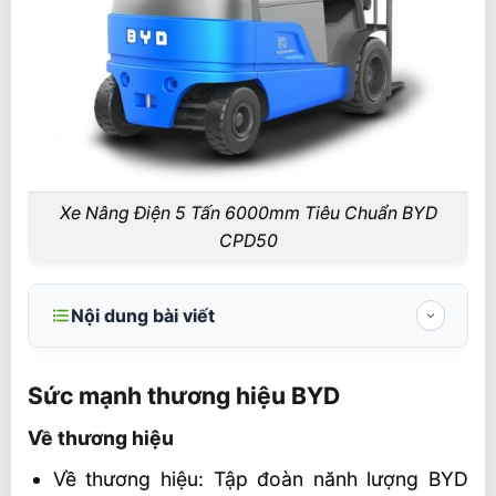
Xe Nâng Điện 5 Tấn 6000mm Tiêu Chuẩn BYD
CPD50
Nội dung bài viết
Sức mạnh thương hiệu BYD
Sức mạnh thương hiệu BYD
Về thương hiệu
Về thương hiệu
Về kĩ thuật
Về thương hiệu: Tập đoàn nănh lượng BYD
Xe Nâng Điện 5 Tấn 3000mm Tiêu Chuẩn