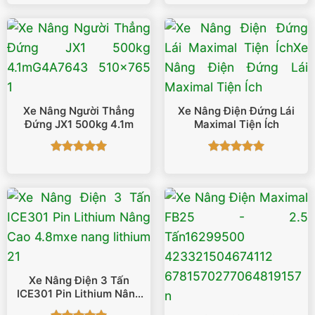
hạng
5
5
hạng
5
5
sao
sao
Xe Nâng Người Thẳng
Xe Nâng Điện Đứng Lái
Đứng JX1 500kg 4.1m
Maximal Tiện Ích
Được xếp
Được xếp
hạng
5
5
hạng
5
5
sao
sao
Xe Nâng Điện 3 Tấn
ICE301 Pin Lithium Nâng
Cao 4.8m