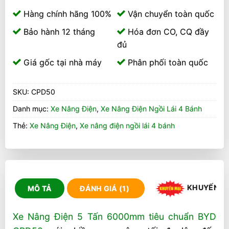
Hàng chính hãng 100%
Vận chuyển toàn quốc
Bảo hành 12 tháng
Hóa đơn CO, CQ đầy
đủ
Giá gốc tại nhà máy
Phân phối toàn quốc
SKU:
CPD50
Danh mục:
Xe Nâng Điện
,
Xe Nâng Điện Ngồi Lái 4 Bánh
Thẻ:
Xe Nâng Điện
,
Xe nâng điện ngồi lái 4 bánh
KHUYẾN M
MÔ TẢ
ĐÁNH GIÁ (1)
Xe Nâng Điện 5 Tấn 6000mm tiêu chuẩn BYD