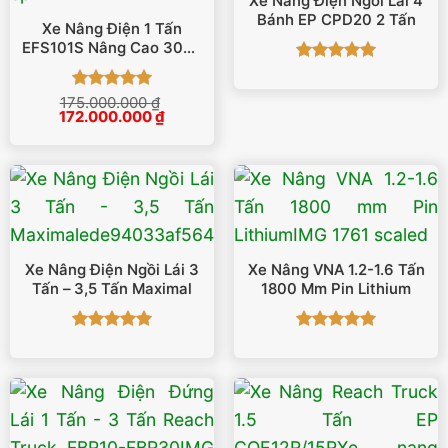
Xe Nâng Điện Ngồi Lái 4
Bánh EP CPD20 2 Tấn
Xe Nâng Điện 1 Tấn
EFS101S Nâng Cao 3000
Mm
Được xếp
hạng
5
5
Được xếp
175.000.000
₫
sao
Giá
Giá
172.000.000
₫
hạng
5
5
gốc
hiện
sao
là:
tại
175.000.000 ₫.
là:
172.000.000 ₫.
Xe Nâng Điện Ngồi Lái 3
Xe Nâng VNA 1.2-1.6 Tấn
Tấn – 3,5 Tấn Maximal
1800 Mm Pin Lithium
Được xếp
Được xếp
hạng
5
5
hạng
5
5
sao
sao