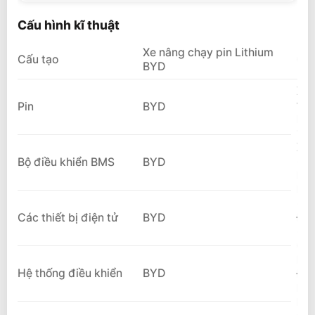
Cấu hình kĩ thuật
Xe nâng chạy pin Lithium
Cấu tạo
Giớ
BYD
Xe 
trê
Pin
BYD
Bộ 
100
Xe 
(ch
Bộ điều khiển BMS
BYD
Nhậ
Bộ 
(ch
Các thiết bị điện tử
BYD
Đườ
(ch
OEM
Nhà
Hệ thống điều khiển
BYD
Độn
Hộp
Máy