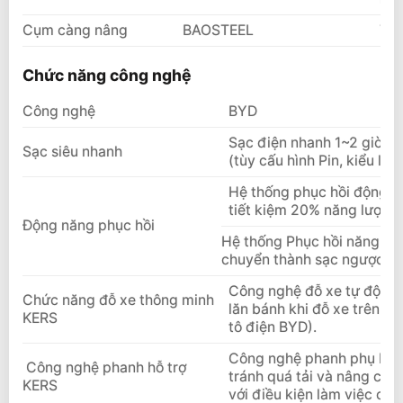
Cụm càng nâng
BAOSTEEL
Top
Chức năng công nghệ
Công nghệ
BYD
Sạc điện nhanh 1~2 giờ, sạ
Sạc siêu nhanh
(tùy cấu hình Pin, kiểu loạ
Hệ thống phục hồi động nă
tiết kiệm 20% năng lượng 
Động năng phục hồi
Hệ thống Phục hồi năng lượ
chuyển thành sạc ngược lại
Công nghệ đỗ xe tự động 
Chức năng đỗ xe thông minh
lăn bánh khi đỗ xe trên đ
KERS
tô điện BYD).
Công nghệ phanh phụ KERS
Công nghệ phanh hỗ trợ
tránh quá tải và nâng cao 
KERS
với điều kiện làm việc của