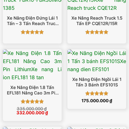
Xe Nâng Điện Đứng Lái 1
Xe Nâng Reach Truck 1.5
Tấn – 3 Tấn Reach Truck
Tấn EP CQE12R/15R
FBR10-FBR30
Được xếp
Được xếp
hạng
5
5
hạng
5
5
sao
sao
Xe Nâng Điện Ngồi Lái 1
Tấn 3 Bánh EFS101S
Xe Nâng Điện 1.8 Tấn
EFL181 Nâng Cao 3m Pin
Lithium
Được xếp
175.000.000
₫
hạng
5
5
Được xếp
335.000.000
₫
sao
Giá
Giá
332.000.000
₫
hạng
5
5
gốc
hiện
sao
là:
tại
335.000.000 ₫.
là:
332.000.000 ₫.