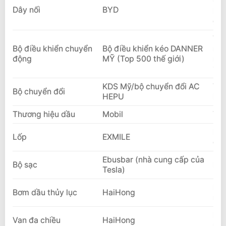
Qu
Dây nối
BYD
Pin
giớ
Tập
Bộ điều khiển chuyển
Bộ điều khiển kéo DANNER
năm
động
MỸ (Top 500 thế giới)
một
145
KDS Mỹ/bộ chuyển đổi AC
Thư
Bộ chuyển đổi
HEPU
BY
Thương hiệu dầu
Mobil
Top
Nhà
Lốp
EXMILE
cun
Ebusbar (nhà cung cấp của
Bộ sạc
Nhà
Tesla)
Nhà
Bơm dầu thủy lục
HaiHong
nhà
Nhà
Van đa chiều
HaiHong
nhà