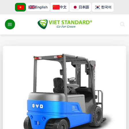
Bỏ
English
中文
日本語
한국어
qua
nội
dung