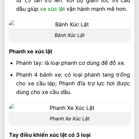
từ 1,5 tấn trở lên. Với bộ giảm tốc thì cầu
Chọn Xe Nâng Điện Phù Hợp Theo Chiều
dầu giúp
xe xúc lật
vận hành mạnh mẽ hơn.
Cao Kệ Hàng Chuẩn Nhất
Xe Nâng Điện Reach Truck 1.8 Tấn Lựa
Chọn Tối Ưu Cho Logistics
Bánh Xúc Lật
Xe Nâng Dầu 3.5 Tấn Động Cơ Isuzu Có
Ưu Điểm Gì
Phanh xe xúc lật
Xe Nâng Điện Stacker Đứng Lái 1.5 Tấn
Nâng Cao 3–5m Có Đáng Đầu Tư?
Phanh tay: là loại phanh cơ dùng để đỗ xe.
Phanh 4 bánh xe: có loại phanh tang trống
cho xe cầu láp; Phanh đĩa trợ lực hơi được
dùng cho xe cầu dầu.
Phanh Xe Xúc Lật
Tay điều khiển xúc lật có 3 loại