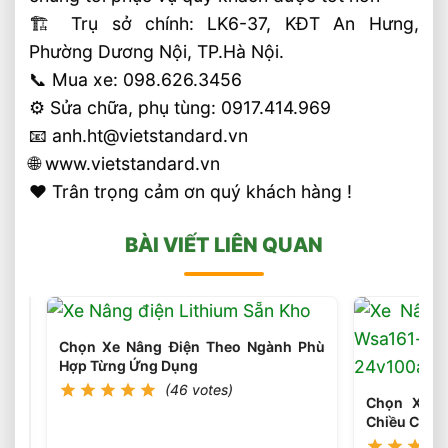
🏗 Trụ sở chính: LK6-37, KĐT An Hưng,
Phường Dương Nội, TP.Hà Nội.
📞 Mua xe: 098.626.3456
⚙️ Sửa chữa, phụ tùng: 0917.414.969
📧 anh.ht@vietstandard.vn
🌐 www.vietstandard.vn
❤️ Trân trọng cảm ơn quý khách hàng !
BÀI VIẾT LIÊN QUAN
Chọn Xe Nâng Điện Theo Ngành Phù
Hợp Từng Ứng Dụng
(46 votes)
Chọn Xe N
Chiều Cao 