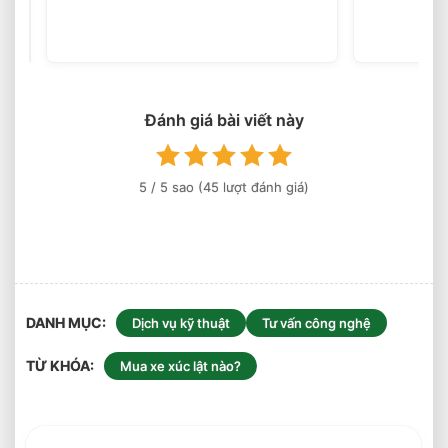
votes)
Xe
Nâng
Điện
Theo
Trọng
Lượng
Đánh giá bài viết này
Thực
Tế
5
/ 5 sao (
45
lượt đánh giá)
DANH MỤC
Dịch vụ kỹ thuật
Tư vấn công nghệ
TỪ KHÓA
Mua xe xúc lật nào?