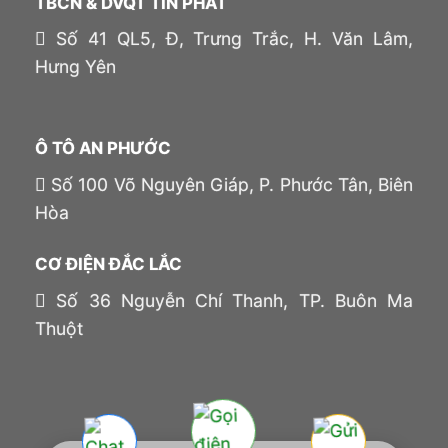
TBCN & DVQT TÍN PHÁT
Số 41 QL5, Đ, Trưng Trắc, H. Văn Lâm,
Hưng Yên
Ô TÔ AN PHƯỚC
Số 100 Võ Nguyên Giáp, P. Phước Tân, Biên
Hòa
CƠ ĐIỆN ĐẮC LẮC
Số 36 Nguyễn Chí Thanh, TP. Buôn Ma
Thuột