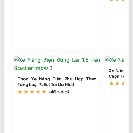
Chọn
Loại
Bánh
(45
votes)
Xe
Nâng
Điện
Theo
Môi
Xe Nâng Điệ
Trường
Chọn Tối Ưu
Làm
Chọn Xe Nâng Điện Phù Hợp Theo
Việc
Từng Loại Pallet Tối Ưu Nhất
Phù
(46 votes)
Hợp
Chọn
Tải
Trọng
(46