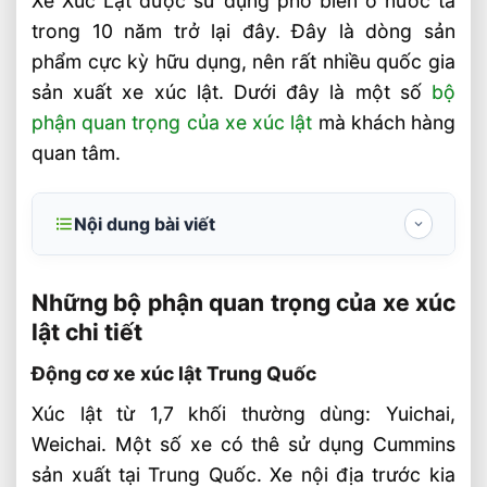
Xe Xúc Lật được sử dụng phổ biến ở nước ta
trong 10 năm trở lại đây. Đây là dòng sản
phẩm cực kỳ hữu dụng, nên rất nhiều quốc gia
sản xuất xe xúc lật. Dưới đây là một số
bộ
phận quan trọng của xe xúc lật
mà khách hàng
quan tâm.
Nội dung bài viết
Những bộ phận quan trọng của xe xúc lật
chi tiết
Những bộ phận quan trọng của xe xúc
lật chi tiết
Động cơ xe xúc lật Trung Quốc
Động cơ xe xúc lật Trung Quốc
Cầu xúc lật có hai loại chính
Xúc lật từ 1,7 khối thường dùng: Yuichai,
Phanh xe xúc lật
Weichai. Một số xe có thê sử dụng Cummins
Tay điều khiển xúc lật có 3 loại
sản xuất tại Trung Quốc. Xe nội địa trước kia