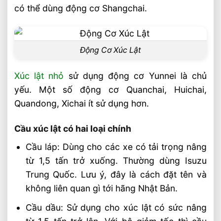
Bơm thủy lực xúc lật
có thể dùng động cơ Shangchai.
Hàn và sơn xe xúc lật
Lốp máy xúc lật cũng là một ma trận về
Động Cơ Xúc Lật
chất lượng
Video xúc lật Tín Phát
Xúc lật nhỏ
sử dụng động cơ Yunnei là chủ
Liên hệ mua sản phẩm
yếu. Một số động cơ Quanchai, Huichai,
Quandong, Xichai ít sử dụng hơn.
Bài Viết Liên Quan
Chọn Loại Bánh Xe Nâng Điện Theo Môi
Cầu xúc lật có hai loại chính
Trường Làm Việc Phù Hợp
Cầu láp: Dùng cho các xe có tải trọng nâng
Chọn Tải Trọng Xe Nâng Điện Theo
Trọng Lượng Thực Tế
từ 1,5 tấn trở xuống. Thường dùng Isuzu
Trung Quốc. Lưu ý, đây là cách đặt tên và
Chọn Xe Nâng Điện Theo Ngành Phù
Hợp Từng Ứng Dụng
không liên quan gì tới hãng Nhật Bản.
Chọn Xe Nâng Điện Phù Hợp Theo Từng
Cầu dầu: Sử dụng cho xúc lật có sức nâng
Loại Pallet Tối Ưu Nhất