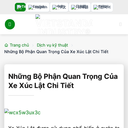
Bỏ
English
中文
日本語
한국어
qua
nội
dung
Trang chủ
Dịch vụ kỹ thuật
Những Bộ Phận Quan Trọng Của Xe Xúc Lật Chi Tiết
Những Bộ Phận Quan Trọng Của
Xe Xúc Lật Chi Tiết