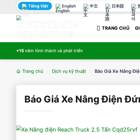
Bỏ
Tiếng Việt
English
中文
日本語
qua
nội
TRANG CHỦ
GI
dung
+15
năm hình thành và phát triển
Trang chủ
Dịch vụ kỹ thuật
Báo Giá Xe Nâng Điệ
Báo Giá Xe Nâng Điện Đứ