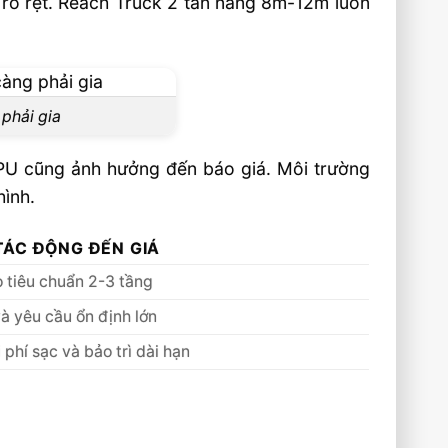
g rõ rệt. Reach Truck 2 tấn nâng 8m-12m luôn
 phải gia
PU cũng ảnh hưởng đến báo giá. Môi trường
hình.
TÁC ĐỘNG ĐẾN GIÁ
o tiêu chuẩn 2-3 tầng
và yêu cầu ổn định lớn
phí sạc và bảo trì dài hạn