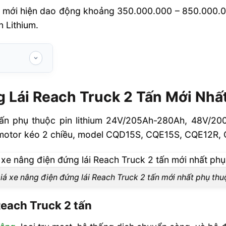
 mới hiện dao động khoảng 350.000.000 – 850.000.00
n Lithium.
Truck 2 Tấn
 Lái Reach Truck 2 Tấn Mới Nhấ
ruck 2 tấn
tấn phụ thuộc pin lithium 24V/205Ah-280Ah, 48V/20
 nào đến báo
, motor kéo 2 chiều, model CQD15S, CQE15S, CQE12R
ay đổi mạnh
iá xe nâng điện đứng lái Reach Truck 2 tấn mới nhất phụ thu
 nhóm khách
Reach Truck 2 tấn
ục nào?