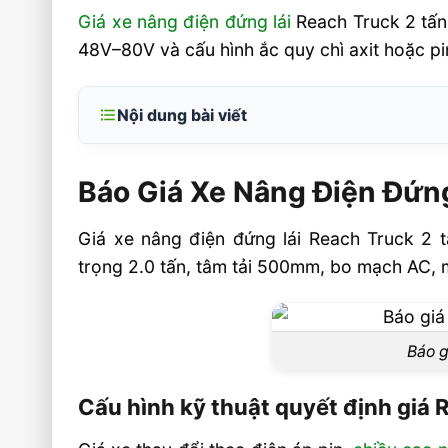
Giá xe nâng điện đứng lái
Reach Truck 2 tấn
48V–80V và cấu hình ắc quy chì axit hoặc pi
Nội dung bài viết
Báo Giá Xe Nâng Điện Đứng Lái Reach 
Mới Nhất
Báo Giá Xe Nâng Điện Đứng
Cấu hình kỹ thuật quyết định giá Reach T
Giá xe nâng điện đứng lái Reach Truck 2 
Pin lithium và ắc quy chì ảnh hưởng thế
trọng 2.0 tấn, tâm tải 500mm, bo mạch AC
giá?
Những yếu tố kỹ thuật nào làm giá th
nhất?
Báo g
Cách chọn báo giá phù hợp cho từng
Cấu hình kỹ thuật quyết định giá 
hàng
Nên yêu cầu báo giá theo những hạng m