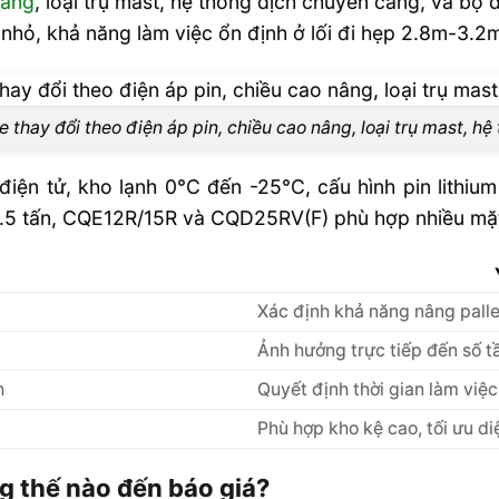
nâng
, loại trụ mast, hệ thống dịch chuyển càng, và bộ
nhỏ, khả năng làm việc ổn định ở lối đi hẹp 2.8m-3.2
 cao?
ện đứng lái
e thay đổi theo điện áp pin, chiều cao nâng, loại trụ mast, hệ
i dùng pin
 điện tử, kho lạnh 0°C đến -25°C, cấu hình pin lithiu
nào?
1.5 tấn, CQE12R/15R và CQD25RV(F) phù hợp nhiều mặ
ì cho Reach
Xác định khả năng nâng pall
ach Truck 2
Ảnh hưởng trực tiếp đến số t
h
Quyết định thời gian làm việc
Phù hợp kho kệ cao, tối ưu di
ng thế nào đến báo giá?