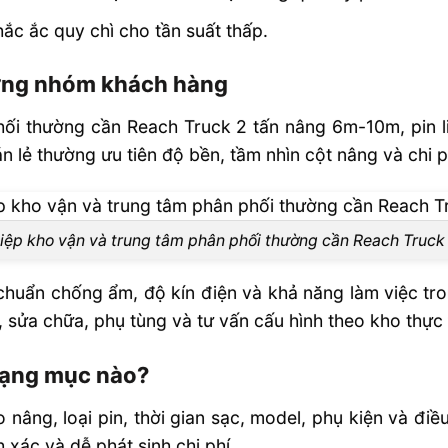
hắc ắc quy chì cho tần suất thấp.
từng nhóm khách hàng
ối thường cần Reach Truck 2 tấn nâng 6m-10m, pin 
n lẻ thường ưu tiên độ bền, tầm nhìn cột nâng và chi p
ệp kho vận và trung tâm phân phối thường cần Reach Truck
chuẩn chống ẩm, độ kín điện và khả năng làm việc tro
, sửa chữa, phụ tùng và tư vấn cấu hình theo kho thực 
hạng mục nào?
o nâng, loại pin, thời gian sạc, model, phụ kiện và đi
 xác và dễ phát sinh chi phí.