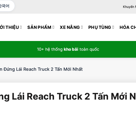
한국어
Khuyến Mạ
ỚI THIỆU
SẢN PHẨM
XE NÂNG
PHỤ TÙNG
HÓA C
10+ hệ thống
kho bãi
toàn quốc
n Đứng Lái Reach Truck 2 Tấn Mới Nhất
ng Lái Reach Truck 2 Tấn Mới 