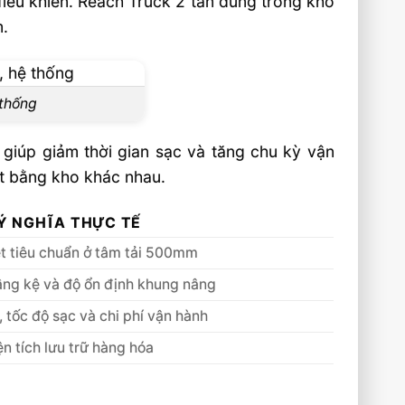
 điều khiển. Reach Truck 2 tấn dùng trong kho
m.
 thống
m giúp giảm thời gian sạc và tăng chu kỳ vận
t bằng kho khác nhau.
Ý NGHĨA THỰC TẾ
et tiêu chuẩn ở tâm tải 500mm
ầng kệ và độ ổn định khung nâng
, tốc độ sạc và chi phí vận hành
ện tích lưu trữ hàng hóa