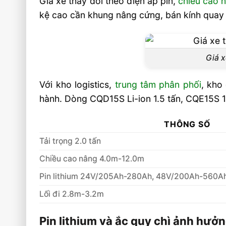
Giá xe thay đổi theo điện áp pin,
chiều cao 
kệ cao cần khung nâng cứng, bán kính quay 
Vì sao Reach Truck 2 tấn phù hợp kho kệ
Câu hỏi thường gặp về báo giá xe nâng đi
Reach Truck 2 tấn mới nhất FAQ
Giá x
Reach Truck 2 tấn giá bao nhiêu kh
lithium?
Với kho logistics,
trung tâm phân phối
, kho
Xe nâng Reach Truck 2 tấn phù hợp kho 
hành. Dòng CQD15S Li-ion 1.5 tấn, CQE15S 
Nên chọn pin lithium hay ắc quy ch
THÔNG SỐ
Truck?
Tải trọng 2.0 tấn
Video: Báo Giá Xe Nâng Điện Đứng Lái Re
Tấn Mới Nhất
Chiều cao nâng 4.0m-12.0m
Sản phẩm đề xuất
Pin lithium 24V/205Ah-280Ah, 48V/200Ah-560A
Liên hệ mua sản phẩm
Lối đi 2.8m-3.2m
Pin lithium và ắc quy chì ảnh hưở