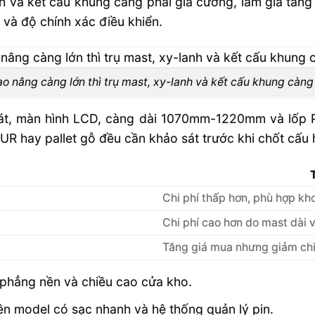
nh và kết cấu khung càng phải gia cường, làm giá tăn
và độ chính xác điều khiển.
o nâng càng lớn thì trụ mast, xy-lanh và kết cấu khung càng
át, màn hình LCD, càng dài 1070mm-1220mm và lốp 
UR hay pallet gỗ đều cần khảo sát trước khi chốt cấu 
Chi phí thấp hơn, phù hợp kh
Chi phí cao hơn do mast dài 
Tăng giá mua nhưng giảm chi 
ộ phẳng nền và chiều cao cửa kho.
iên model có sạc nhanh và hệ thống quản lý pin.