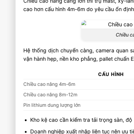
Chiều cao nâng càng lớn thì trụ mast, xy-la
cao hơn cấu hình 4m-6m do yêu cầu ổn định 
Chiều ca
Hệ thống dịch chuyển càng, camera quan s
vận hành hẹp, nền kho phẳng, pallet chuẩn E
CẤU HÌNH
Chiều cao nâng 4m-6m
Chiều cao nâng 8m-12m
Pin lithium dung lượng lớn
Kho kệ cao cần kiểm tra tải trọng sàn, đ
Doanh nghiệp xuất nhập liên tục nên ưu t