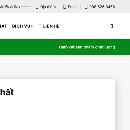
Địa điểm
Email
098.626.3456
i Flash Sale ⭐️⭐️⭐️⭐️⭐️
HẤT
DỊCH VỤ
LIÊN HỆ
Cam kết
sản phẩm chất lượng
Nhất