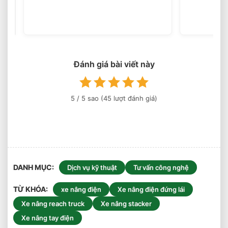
Loại
Bánh
(45
votes)
Xe
Nâng
Điện
Theo
Môi
Đánh giá bài viết này
Trường
Làm
Việc
5
/ 5 sao (
45
lượt đánh giá)
Phù
Hợp
DANH MỤC
Dịch vụ kỹ thuật
Tư vấn công nghệ
TỪ KHÓA
xe nâng điện
Xe nâng điện đứng lái
Xe nâng reach truck
Xe nâng stacker
Xe nâng tay điện