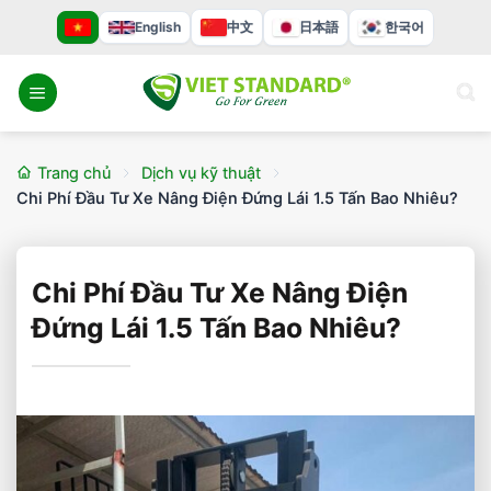
Bỏ
English
中文
日本語
한국어
qua
nội
dung
Trang chủ
Dịch vụ kỹ thuật
Chi Phí Đầu Tư Xe Nâng Điện Đứng Lái 1.5 Tấn Bao Nhiêu?
Chi Phí Đầu Tư Xe Nâng Điện
Đứng Lái 1.5 Tấn Bao Nhiêu?