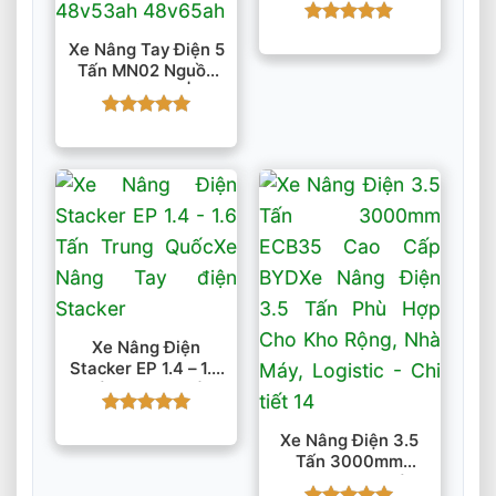
Được xếp
Xe Nâng Tay Điện 5
hạng
4.86
Tấn MN02 Nguồn
5 sao
48V/53Ah |
48V/65Ah
Được xếp
hạng
5
5
sao
Xe Nâng Điện
Stacker EP 1.4 – 1.6
Tấn Trung Quốc
Được xếp
Xe Nâng Điện 3.5
hạng
5
5
Tấn 3000mm
sao
ECB35 Cao Cấp