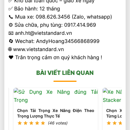
✅ Kho bãi toàn quốc – giao xe ngay
✅ Bảo hành: 12 tháng
📞 Mua xe: 098.626.3456 (Zalo, whatsapp)
⚙️ Sửa chữa, phụ tùng: 0917.414.969
📧 anh.ht@vietstandard.vn
🔄 Wechat: AndyHoang34566868999
🌐 www.vietstandard.vn
❤️ Trân trọng cảm ơn quý khách hàng !
BÀI VIẾT LIÊN QUAN
Chọn Tải Trọng Xe Nâng Điện Theo
Chọn Xe N
Trọng Lượng Thực Tế
Từng Loại P
(46 votes)