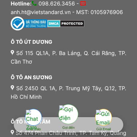
Hotline:
098.626.3456 -
anh.ht@vietstandard.vn - MST: 0105976906
Ô TÔ ÚT DƯƠNG
Số 115 QL1A, P. Ba Láng, Q. Cái Răng, TP.
Cần Thơ
Ô TÔ AN SƯƠNG
Số 2450 QL 1A, P. Trung Mỹ Tây, Q.12, TP.
Hồ Chí Minh
Ô TÔ MINH TÂM
Gọi điện
Chat Zalo
Gửi Email
Số 474 Phan Châu Trinh, TP. Tam Kỳ, Quảng