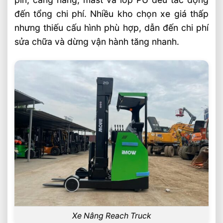
Loại Pallet Tối Ưu Nhất
đến tổng chi phí. Nhiều kho chọn xe giá thấp
Chọn Xe Nâng Điện Phù Hợp Theo Chiều
nhưng thiếu cấu hình phù hợp, dẫn đến chi phí
Cao Kệ Hàng Chuẩn Nhất
sửa chữa và dừng vận hành tăng nhanh.
Xe Nâng Điện Reach Truck 1.8 Tấn Lựa
Chọn Tối Ưu Cho Logistics
Xe Nâng Dầu 3.5 Tấn Động Cơ Isuzu Có
Ưu Điểm Gì
Xe Nâng Reach Truck