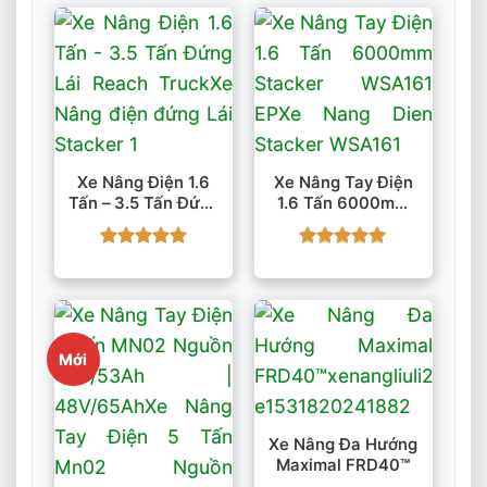
Xe Nâng Điện 1.6
Xe Nâng Tay Điện
Tấn – 3.5 Tấn Đứng
1.6 Tấn 6000mm
Lái Reach Truck
Stacker WSA161 EP
Được xếp
Được xếp
hạng
5
5
hạng
5
5
sao
sao
Mới
Xe Nâng Đa Hướng
Maximal FRD40™