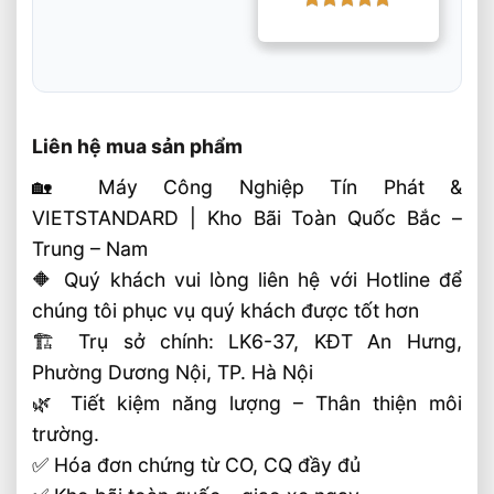
BYD
Được xếp
hạng
5
5
sao
Liên hệ mua sản phẩm
🏡 Máy Công Nghiệp Tín Phát &
VIETSTANDARD | Kho Bãi Toàn Quốc Bắc –
Trung – Nam
🔶 Quý khách vui lòng liên hệ với Hotline để
chúng tôi phục vụ quý khách được tốt hơn
🏗 Trụ sở chính: LK6-37, KĐT An Hưng,
Phường Dương Nội, TP. Hà Nội
🌿 Tiết kiệm năng lượng – Thân thiện môi
trường.
✅ Hóa đơn chứng từ CO, CQ đầy đủ