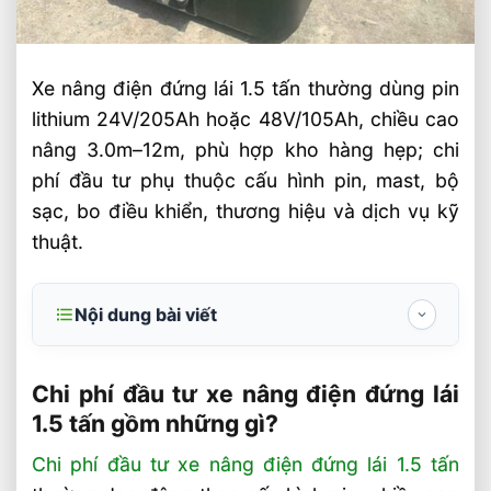
Xe nâng điện đứng lái 1.5 tấn thường dùng pin
lithium 24V/205Ah hoặc 48V/105Ah, chiều cao
nâng 3.0m–12m, phù hợp kho hàng hẹp; chi
phí đầu tư phụ thuộc cấu hình pin, mast, bộ
sạc, bo điều khiển, thương hiệu và dịch vụ kỹ
thuật.
Nội dung bài viết
Chi phí đầu tư xe nâng điện đứng lái 1.5
tấn gồm những gì?
Chi phí đầu tư xe nâng điện đứng lái
1.5 tấn gồm những gì?
1. Các thành phần tạo nên tổng mức đầu
tư
Chi phí đầu tư xe nâng điện đứng lái 1.5 tấn