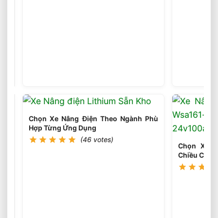
Sai
Lầm
Phổ
(45
votes)
Biến
Khi
Chọn
Xe
Nâng
Chọn Xe Nâng Điện Theo Ngành Phù
Điện
Hợp Từng Ứng Dụng
Cần
(46 votes)
Tránh
Chọn Xe N
Ngay
Chiều Cao 
Chọn