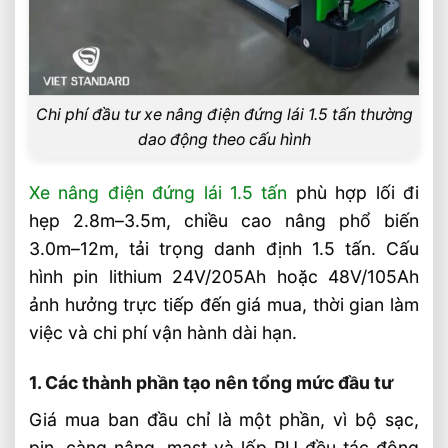
lái 1.5 tấn?
Video: Chi Phí Đầu Tư Xe Nâng Điện Đứng
Lái 1.5 Tấn Bao Nhiêu?
Sản phẩm đề xuất
Chi phí đầu tư xe nâng điện đứng lái 1.5 tấn thường
dao động theo cấu hình
Liên hệ mua sản phẩm
Bài Viết Liên Quan
Xe nâng điện đứng lái 1.5 tấn
phù hợp lối đi
hẹp 2.8m–3.5m, chiều cao nâng phổ biến
Sai Lầm Phổ Biến Khi Chọn Xe Nâng Điện
Cần Tránh Ngay
3.0m–12m, tải trọng danh định 1.5 tấn. Cấu
Chọn Loại Bánh Xe Nâng Điện Theo Môi
hình pin lithium 24V/205Ah hoặc 48V/105Ah
Trường Làm Việc Phù Hợp
ảnh hưởng trực tiếp đến giá mua, thời gian làm
Chọn Tải Trọng Xe Nâng Điện Theo
việc và chi phí vận hành dài hạn.
Trọng Lượng Thực Tế
Chọn Xe Nâng Điện Theo Ngành Phù
1. Các thành phần tạo nên tổng mức đầu tư
Hợp Từng Ứng Dụng
Giá mua ban đầu chỉ là một phần, vì bộ sạc,
Chọn Xe Nâng Điện Phù Hợp Theo Từng
pin, càng nâng, mast và lốp PU đều tác động