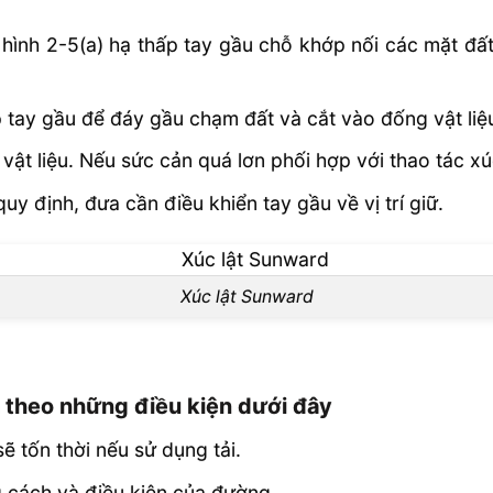
xem hình 2-5(a) hạ thấp tay gầu chỗ khớp nối các mặt
p tay gầu để đáy gầu chạm đất và cắt vào đống vật liệ
vật liệu. Nếu sức cản quá lơn phối hợp với thao tác x
y định, đưa cần điều khiển tay gầu về vị trí giữ.
Xúc lật Sunward
theo những điều kiện dưới đây
 tốn thời nếu sử dụng tải.
 cách và điều kiện của đường.