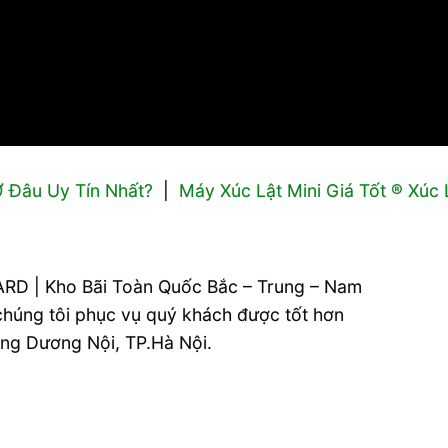
 Đâu Uy Tín Nhất?
|
Máy Xúc Lật Mini Giá Tốt ® Xúc 
RD | Kho Bãi Toàn Quốc Bắc – Trung – Nam
 chúng tôi phục vụ quý khách được tốt hơn
ường Dương Nội, TP.Hà Nội.