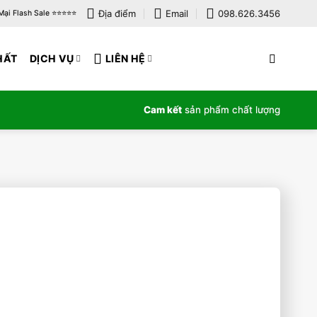
Địa điểm
Email
098.626.3456
i Flash Sale ⭐️⭐️⭐️⭐️⭐️
HẤT
DỊCH VỤ
LIÊN HỆ
Cam kết
sản phẩm chất lượng