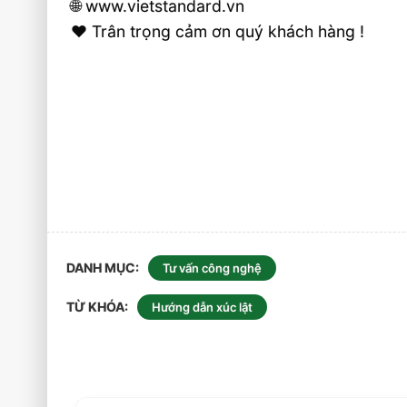
🌐 www.vietstandard.vn
❤️ Trân trọng cảm ơn quý khách hàng !
DANH MỤC
Tư vấn công nghệ
TỪ KHÓA
Hướng dẫn xúc lật