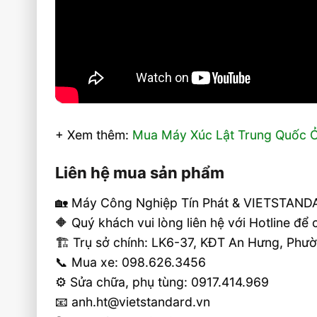
+ Xem thêm:
Mua Máy Xúc Lật Trung Quốc Ở
Liên hệ mua sản phẩm
🏡 Máy Công Nghiệp Tín Phát & VIETSTANDA
🔶 Quý khách vui lòng liên hệ với Hotline để
🏗 Trụ sở chính: LK6-37, KĐT An Hưng, Ph
📞 Mua xe: 098.626.3456
⚙️ Sửa chữa, phụ tùng: 0917.414.969
📧 anh.ht@vietstandard.vn