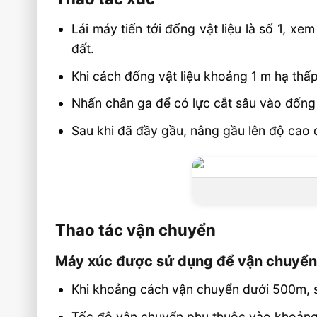
Video vận hành xúc lật
Lái máy tiến tới đống vật liệu là số 1, 
đất.
Liên hệ mua sản phẩm
Khi cách đống vật liệu khoảng 1 m hạ thấ
Nhấn chân ga để có lực cắt sâu vào đống 
Sau khi đã đầy gầu, nâng gầu lên độ cao qu
Thao tác vận chuyển
Máy xúc được sử dụng để vận chuyển 
Khi khoảng cách vận chuyển dưới 500m, sẽ
Tốc độ vận chuyển phụ thuộc vào khoảng