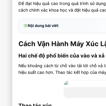
Để đạt hiệu quả cao trong quá trình sử dụng 
cách chính xác khoa học và đặt hiệu quả cao
Nội dung bài viết
Cách Vận Hành Máy Xúc Lật Làm Việc Đạt
Cách Vận Hành Máy Xúc Lậ
Hai chế độ phổ biến của vào và xả tải đư
sau
Hai chế độ phổ biến của vào và xả
Thao tác xúc
Nếu khoảng cách từ chỗ vào tải tới chỗ xả t
Thao tác vận chuyển
hiệu suất cao hơn. Thao tác kết hợp của máy 
Máy xúc được sử dụng để vận chuyển 
điều kiện dưới đây
Thao tác đổ gầu
Thao tác ủi
Thao tác xúc
Thao tác cào đất