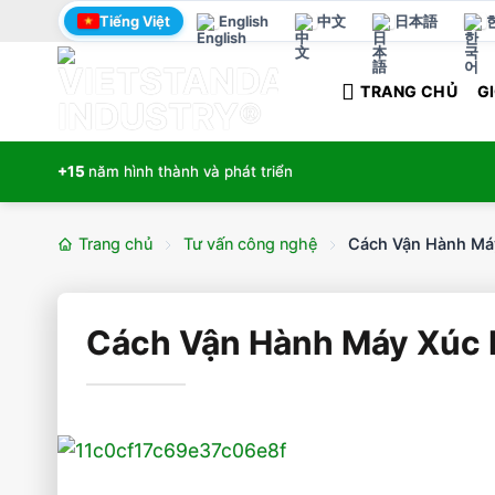
Bỏ
Tiếng Việt
English
中文
日本語
qua
nội
TRANG CHỦ
GI
dung
+15
năm hình thành và phát triển
Trang chủ
Tư vấn công nghệ
Cách Vận Hành Máy
Cách Vận Hành Máy Xúc L