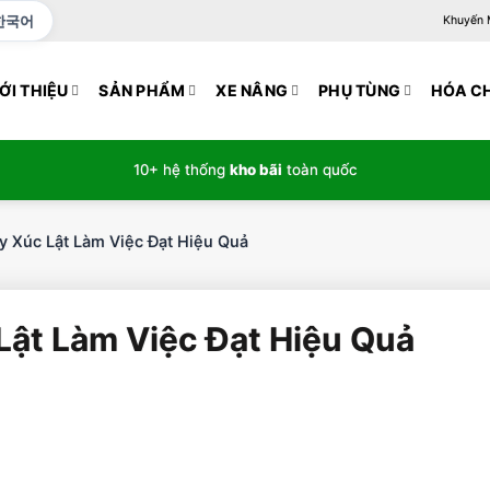
한국어
Khuyến Mạ
ỚI THIỆU
SẢN PHẨM
XE NÂNG
PHỤ TÙNG
HÓA C
10+ hệ thống
kho bãi
toàn quốc
 Xúc Lật Làm Việc Đạt Hiệu Quả
ật Làm Việc Đạt Hiệu Quả