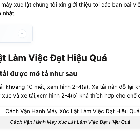
máy xúc lật chúng tôi xin giới thiệu tới các bạn bài vi
 nhật.
 Hiệu Quả
t Làm Việc Đạt Hiệu Quả
ợc mô tả như
 tải được mô tả như sau
ải khoảng 10 mét, xem hình 2-4(a), Xe tải nên đỗ lại 
xúc và xe tải,xem hình 2-4(b) khá thích hợp cho chế đ
theo những
Cách Vận Hành Máy Xúc Lật Làm Việc Đạt Hiệu Quả