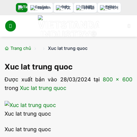
Bỏ
English
中文
日本語
한국어
qua
nội
dung
Trang chủ
Xuc lat trung quoc
Xuc lat trung quoc
Được xuất bản vào
28/03/2024
tại
800 × 600
trong
Xuc lat trung quoc
Xuc lat trung quoc
Xuc lat trung quoc