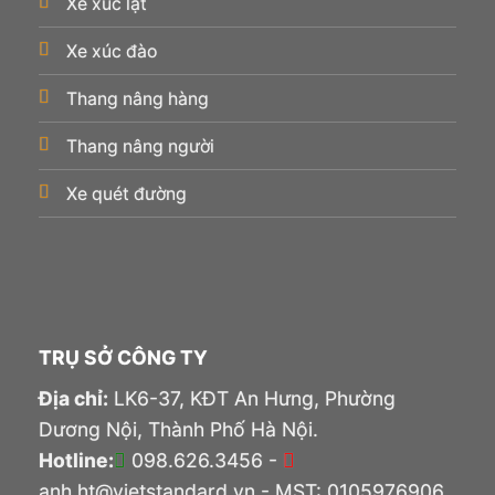
Xe xúc lật
Xe xúc đào
Thang nâng hàng
Thang nâng người
Xe quét đường
TRỤ SỞ CÔNG TY
Địa chỉ:
LK6-37, KĐT An Hưng, Phường
Dương Nội, Thành Phố Hà Nội.
Hotline:
098.626.3456 -
anh.ht@vietstandard.vn - MST: 0105976906