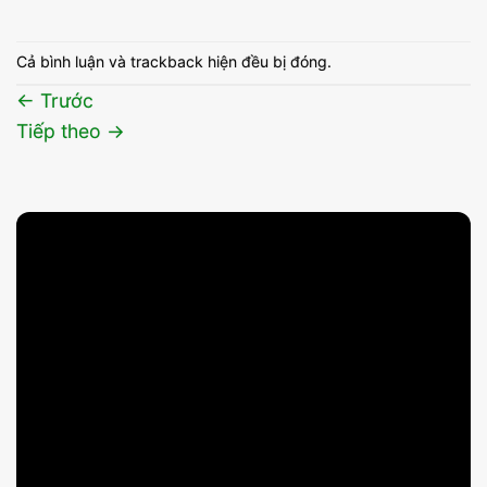
Cả bình luận và trackback hiện đều bị đóng.
←
Trước
Tiếp theo
→