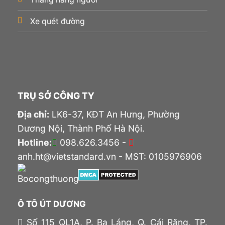
Xe quét đường
TRỤ SỞ CÔNG TY
Địa chỉ:
LK6-37, KĐT An Hưng, Phường
Dương Nội, Thành Phố Hà Nội.
Hotline:
098.626.3456 -
anh.ht@vietstandard.vn - MST: 0105976906
Ô TÔ ÚT DƯƠNG
Số 115 QL1A, P. Ba Láng, Q. Cái Răng, TP.