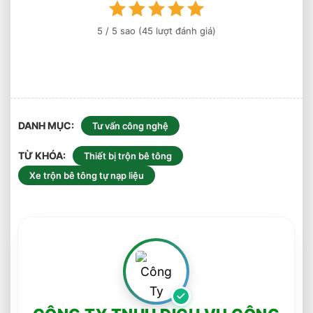
Pallet
Tối
5
/ 5 sao (
45
lượt đánh giá)
Ưu
Nhất
DANH MỤC
Tư vấn công nghệ
TỪ KHÓA
Thiết bị trộn bê tông
Xe trộn bê tông tự nạp liệu