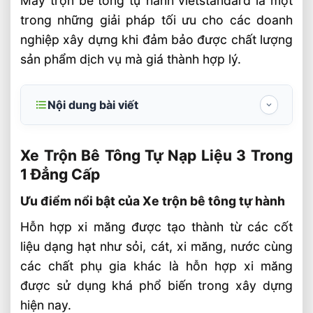
Máy trộn bê tông tự hành vietstandard là một
trong những giải pháp tối ưu cho các doanh
nghiệp xây dựng khi đảm bảo được chất lượng
sản phẩm dịch vụ mà giá thành hợp lý.
Nội dung bài viết
Xe Trộn Bê Tông Tự Nạp Liệu 3 Trong 1
Đẳng Cấp
Xe Trộn Bê Tông Tự Nạp Liệu 3 Trong
1 Đẳng Cấp
Ưu điểm nổi bật của Xe trộn bê tông tự
hành
Ưu điểm nổi bật của Xe trộn bê tông tự hành
Lí do nên chọn máy trộn bê tông tự hành
Hỗn hợp xi măng được tạo thành từ các cốt
Vietstandard
liệu dạng hạt như sỏi, cát, xi măng, nước cùng
Có nhiều cách gọi khác nhau cho sản
các chất phụ gia khác là hỗn hợp xi măng
phẩm này như
được sử dụng khá phổ biến trong xây dựng
hiện nay.
Về việc bảo hành sản phẩm