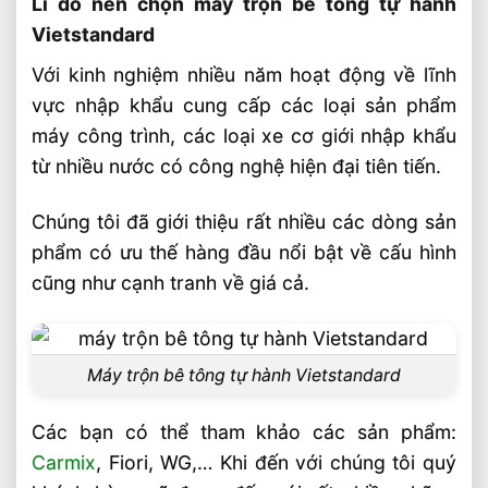
Lí do nên chọn máy trộn bê tông tự hành
Nâng Cao 3–5m Có Đáng Đầu Tư?
Vietstandard
Xe Nâng Điện Reach Truck 1.5 Tấn Nâng
Cao 8–12m Cho Kho Kệ Cao
Với kinh nghiệm nhiều năm hoạt động về lĩnh
vực nhập khẩu cung cấp các loại sản phẩm
Xe Nâng Dầu 3.5 Tấn Động Cơ Mitsubishi
Có Bền Không
máy công trình, các loại xe cơ giới nhập khẩu
từ nhiều nước có công nghệ hiện đại tiên tiến.
Chúng tôi đã giới thiệu rất nhiều các dòng sản
phẩm có ưu thế hàng đầu nổi bật về cấu hình
cũng như cạnh tranh về giá cả.
Máy trộn bê tông tự hành Vietstandard
Các bạn có thể tham khảo các sản phẩm:
Carmix
, Fiori, WG,… Khi đến với chúng tôi quý