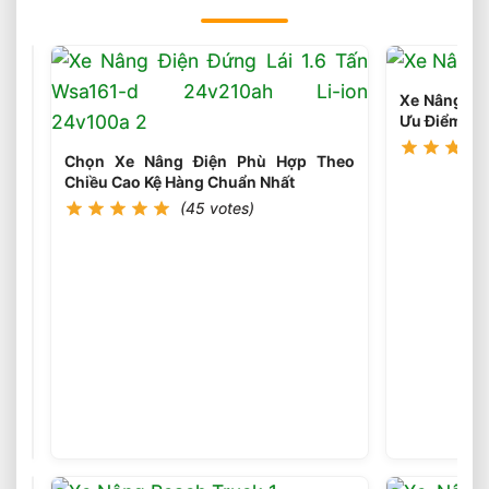
Xe Nâng Dầu
Ưu Điểm Gì
Chọn Xe Nâng Điện Phù Hợp Theo
Chiều Cao Kệ Hàng Chuẩn Nhất
(45 votes)
Chọn
Xe
Nâng
(45
votes)
Điện
Theo
Ngành
Sử
Dụng
Phù
Hợp