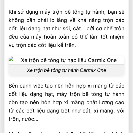
Hỗ trợ khác
Khi sử dụng máy trộn bê tông tự hành, bạn sẽ
Video máy trộn bê tông
không cần phải lo lắng về khả năng trộn các
cốt liệu dạng hạt như sỏi, cát… bởi cơ chế trộn
Liên hệ mua sản phẩm
đều của máy hoàn toàn có thể làm tốt nhiệm
Bài Viết Liên Quan
vụ trộn các cốt liệu kể trên.
Chọn Xe Nâng Điện Theo Ngành Sử
Dụng Phù Hợp Từng Ứng Dụng
Chọn Xe Nâng Điện Phù Hợp Theo Từng
Xe trộn bê tông tự hành Carmix One
Loại Pallet Tối Ưu Nhất
Chọn Xe Nâng Điện Phù Hợp Theo Chiều
Bên cạnh việc tạo nên hỗn hợp xi măng từ các
Cao Kệ Hàng Chuẩn Nhất
cốt liệu dạng hạt, máy trộn bê tông tự hành
Xe Nâng Điện Reach Truck 1.8 Tấn Lựa
còn tạo nên hỗn hợp xi măng chất lượng cao
Chọn Tối Ưu Cho Logistics
từ các cốt liệu dạng bột như cát, xi măng, vôi
Xe Nâng Dầu 3.5 Tấn Động Cơ Isuzu Có
trộn, nước…
Ưu Điểm Gì
Xe Nâng Điện Stacker Đứng Lái 1.5 Tấn