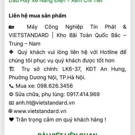
Dầu Hay Xe Nâng Điện ? Xem Chi Tiết
Liên hệ mua sản phẩm
🏡 Máy Công Nghiệp Tín Phát &
VIETSTANDARD | Kho Bãi Toàn Quốc Bắc –
Trung – Nam
🔶 Quý khách vui lòng liên hệ với Hotline để
chúng tôi phục vụ quý khách được tốt hơn
🏗 Trụ sở chính: LK6-37, KĐT An Hưng,
Phường Dương Nội, TP.Hà Nội.
📞 Mua xe: 098.626.3456
⚙️ Sửa chữa, phụ tùng: 0917.414.969
📧 anh.ht@vietstandard.vn
🌐 www.vietstandard.vn
❤️ Trân trọng cảm ơn quý khách hàng !