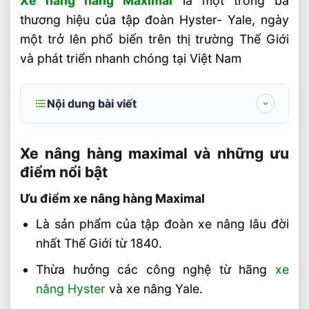
Xe nâng hàng Maximal
là một trong ba
thương hiệu của tập đoàn Hyster- Yale, ngày
một trở lên phổ biến trên thị trường Thế Giới
và phát triển nhanh chóng tại Việt Nam
Nội dung bài viết
Xe nâng hàng maximal và những ưu điểm
nổi bật
Xe nâng hàng maximal và những ưu
điểm nổi bật
Ưu điểm xe nâng hàng Maximal
Ưu điểm xe nâng hàng Maximal
Giá xe nâng hàng Maximal ra sao?
Là sản phẩm của tập đoàn xe nâng lâu đời
Xe nâng Maximal tại thị trường Việt Nam
nhất Thế Giới từ 1840.
Liên hệ mua hàng
Thừa hưởng các công nghệ từ hãng
xe
Video xe nâng hàng
nâng Hyster
và xe nâng Yale.
Liên hệ mua sản phẩm