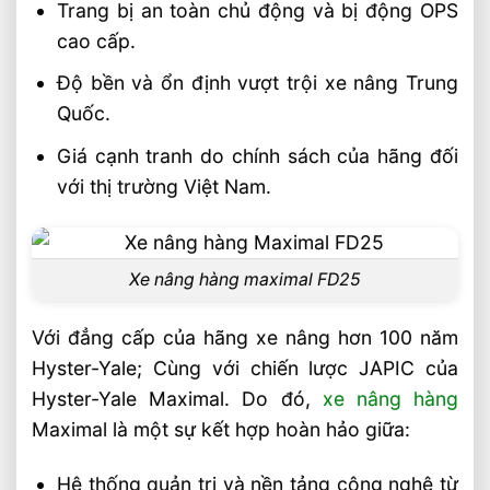
Trang bị an toàn chủ động và bị động OPS
Bài Viết Liên Quan
cao cấp.
Sai Lầm Phổ Biến Khi Chọn Xe Nâng Điện
Độ bền và ổn định vượt trội xe nâng Trung
Cần Tránh Ngay
Quốc.
Chọn Loại Bánh Xe Nâng Điện Theo Môi
Trường Làm Việc Phù Hợp
Giá cạnh tranh do chính sách của hãng đối
Chọn Tải Trọng Xe Nâng Điện Theo
với thị trường Việt Nam.
Trọng Lượng Thực Tế
Chọn Xe Nâng Điện Theo Ngành Phù
Hợp Từng Ứng Dụng
Xe nâng hàng maximal FD25
Chọn Xe Nâng Điện Phù Hợp Theo Từng
Loại Pallet Tối Ưu Nhất
Với đẳng cấp của hãng xe nâng hơn 100 năm
Chọn Xe Nâng Điện Phù Hợp Theo Chiều
Hyster-Yale; Cùng với chiến lược JAPIC của
Cao Kệ Hàng Chuẩn Nhất
Hyster-Yale Maximal. Do đó,
xe nâng hàng
Xe Nâng Điện Reach Truck 1.8 Tấn Lựa
Maximal là một sự kết hợp hoàn hảo giữa:
Chọn Tối Ưu Cho Logistics
Xe Nâng Dầu 3.5 Tấn Động Cơ Isuzu Có
Hệ thống quản trị và nền tảng công nghệ từ