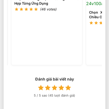
Điện
Hợp Từng Ứng Dụng
Cần
(46 votes)
Tránh
Chọn Xe N
Ngay
Chiều Cao 
Chọn
Loại
Bánh
(45
votes)
Xe
Nâng
Điện
Theo
Môi
Đánh giá bài viết này
Trường
Làm
Việc
5
/ 5 sao (
45
lượt đánh giá)
Phù
Hợp