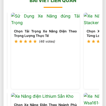
BÀI VIẾT LIÊN QUAN
Chọn Tải Trọng Xe Nâng Điện Theo
Chọn Xe N
Trọng Lượng Thực Tế
Từng Loại P
(46 votes)
Sai
Lầm
Phổ
(45
votes)
Biến
Khi
Chọn
Xe
Nâng
Chọn Xe Nâng Điện Theo Ngành Phù