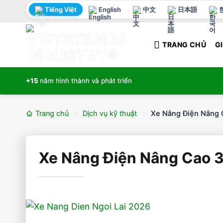
Bỏ
Tiếng Việt
English
中文
日本語
qua
nội
TRANG CHỦ
GI
dung
+15
năm hình thành và phát triển
Trang chủ
Dịch vụ kỹ thuật
Xe Nâng Điện Nâng 
Xe Nâng Điện Nâng Cao 