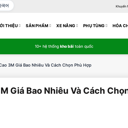
한국어
Khuyến Mạ
ỚI THIỆU
SẢN PHẨM
XE NÂNG
PHỤ TÙNG
HÓA C
10+ hệ thống
kho bãi
toàn quốc
Cao 3M Giá Bao Nhiêu Và Cách Chọn Phù Hợp
3M Giá Bao Nhiêu Và Cách Chọ