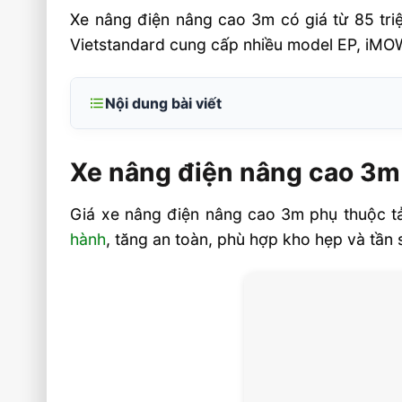
Xe nâng điện nâng cao 3m có giá từ 85 triệ
Vietstandard cung cấp nhiều model EP, iMOW,
Nội dung bài viết
Xe nâng điện nâng cao 3m giá bao nhiê
quyết định
Xe nâng điện nâng cao 3m 
Nhóm xe phù hợp cho nhu cầu nâng 3m
Giá xe nâng điện nâng cao 3m phụ thuộc tả
Bảng giá tham khảo theo dòng xe
hành
, tăng an toàn, phù hợp kho hẹp và tần 
Cách chọn xe nâng điện nâng cao 3m p
ngành
Chọn theo pin, motor và bộ điều khiển
Chọn theo môi trường làm việc và loại hà
Thông số kỹ thuật cần kiểm tra trước khi