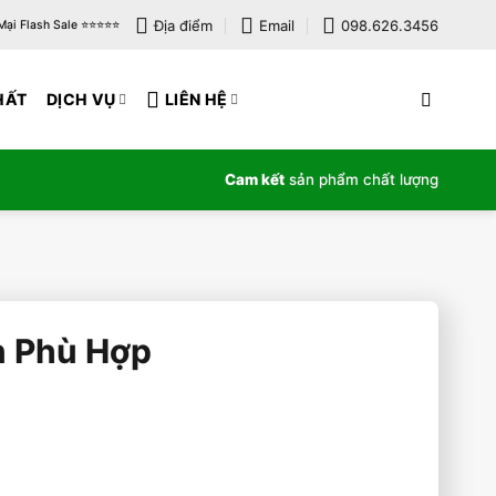
Địa điểm
Email
098.626.3456
i Flash Sale ⭐️⭐️⭐️⭐️⭐️
HẤT
DỊCH VỤ
LIÊN HỆ
Cam kết
sản phẩm chất lượng
n Phù Hợp