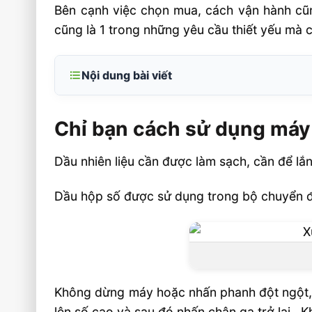
Bên cạnh việc chọn mua, cách vận hành cũ
cũng là 1 trong những yêu cầu thiết yếu mà
Nội dung bài viết
Chỉ bạn cách sử dụng máy xúc lật mini
hiệu quả
Chỉ bạn cách sử dụng máy 
Xe xúc lật mini trung quốc
Dầu nhiên liệu cần được làm sạch, cần để lắ
Liên hệ mua sản phẩm
Dầu hộp số được sử dụng trong bộ chuyển đổ
Không dừng máy hoặc nhấn phanh đột ngột, k
lên số cao và sau đó nhấn chân ga trở lại. K