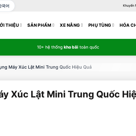
한국어
Khuyến Mạ
ỚI THIỆU
SẢN PHẨM
XE NÂNG
PHỤ TÙNG
HÓA C
10+ hệ thống
kho bãi
toàn quốc
ụng Máy Xúc Lật Mini Trung Quốc Hiệu Quả
y Xúc Lật Mini Trung Quốc Hi