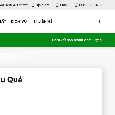
Địa điểm
Email
098.626.3456
i Flash Sale ⭐️⭐️⭐️⭐️⭐️
HẤT
DỊCH VỤ
LIÊN HỆ
Cam kết
sản phẩm chất lượng
ệu Quả