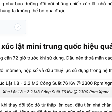
ng như bảo dưỡng đối với những chiếc xúc lật nhỏ n
 chúng ta không thể bỏ qua được.
 trung quốc
xúc lật mini trung quốc hiệu qu
ng cặn 72 giờ trước khi sử dụng. Dầu nên thoả mãn cá
i mômen, hộp số và dầu thuỷ lực sử dụng trong hệ th
Xúc Lật 1.8 – 2.2 M3 Công Suất 76 Kw @ 2300 Rpm Xgma
hi thay đổi tốc độ từ thấp lên cao, đầu tiên nhả chân
hi vào sô, tăng ga để đưa trục ra của hộp số quay cùn