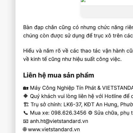
Bàn đạp chân cũng có nhưng chức năng riên
chúng còn được sử dụng để trục xô trên cá
Hiểu và nắm rõ về các thao tác vận hành cũ
về kinh tế cũng như hiệu suất công việc.
Liên hệ mua sản phẩm
🏡 Máy Công Nghiệp Tín Phát & VIETSTANDA
🔶 Quý khách vui lòng liên hệ với Hotline để
🏗 Trụ sở chính: LK6-37, KĐT An Hưng, Ph
📞 Mua xe: 098.626.3456 ⚙️ Sửa chữa, phụ 
📧 anh.ht@vietstandard.vn
🌐 www.vietstandard.vn