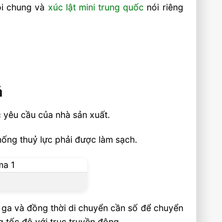
ói chung và
xúc lật mini trung quốc
nói riêng
ả
c yêu cầu của nhà sản xuất.
ống thuỷ lực phải được làm sạch.
 ga và đồng thời di chuyển cần số để chuyển
g tốc độ với trục truyền động.