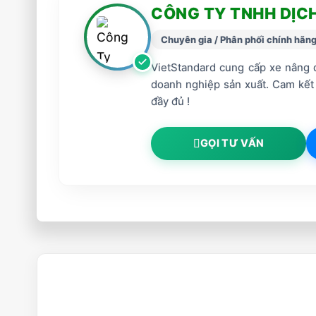
CÔNG TY TNHH DỊC
Chuyên gia / Phân phối chính hãn
VietStandard cung cấp xe nâng d
doanh nghiệp sản xuất. Cam kết
đầy đủ !
GỌI TƯ VẤN