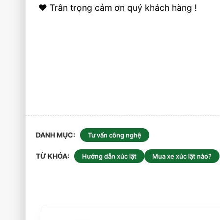
❤️ Trân trọng cảm ơn quý khách hàng !
DANH MỤC
Tư vấn công nghệ
TỪ KHÓA
Hướng dẫn xúc lật
Mua xe xúc lật nào?