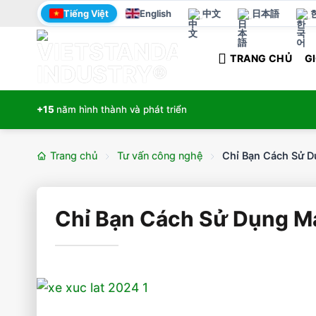
Bỏ
Tiếng Việt
English
中文
日本語
qua
nội
TRANG CHỦ
GI
dung
+15
năm hình thành và phát triển
Trang chủ
Tư vấn công nghệ
Chỉ Bạn Cách Sử D
Chỉ Bạn Cách Sử Dụng Má