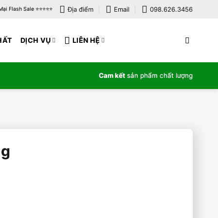
Địa điểm
Email
098.626.3456
i Flash Sale ⭐️⭐️⭐️⭐️⭐️
HẤT
DỊCH VỤ
LIÊN HỆ
Cam kết
sản phẩm chất lượng
ng