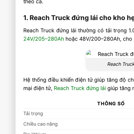
theo ca.
Câu hỏi thường gặp về các dòng xe nâng 
1. Reach Truck đứng lái cho kho h
phổ biến trên thị trường FAQ
Reach Truck phù hợp kho có lối đi rộng 
Reach Truck đứng lái thường có tải trọng 1
24V/205–280Ah
hoặc 48V/200–280Ah, cho k
Nên chọn Reach Truck pin lithium hay
axit?
Reach Truck thường nâng cao tối đa bao
Reach Truck
Video: Các Dòng Xe Nâng Reach Truck Ph
Thị Trường
Hệ thống điều khiển điện tử giúp tăng độ c
Liên hệ mua sản phẩm
mại điện tử,
Reach Truck đứng lái
giúp tăng m
THÔNG SỐ
Tải trọng
Chiều cao nâng