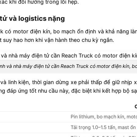
xác khi đổi hướng trong lối hẹp.
tử và logistics nặng
 có motor điện kín, bo mạch ổn định và khả năng làm 
 ít suy hao hơn khi vận hành theo chu kỳ ngắn.
nh và nhà máy điện tử cần Reach Truck có motor điện kín, 
và linh kiện, thời gian dừng xe phải thấp để giữ nhịp 
áp ứng tốt nhu cầu này, đặc biệt khi kết hợp bộ sạc
Pin lithium, bo mạch kín, mot
Tải trọng 1.0–1.5 tấn, mast ổ