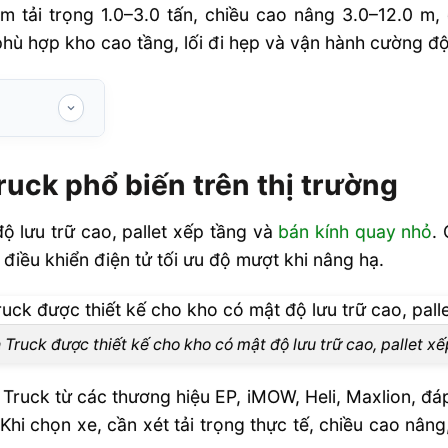
m tải trọng 1.0–3.0 tấn, chiều cao nâng 3.0–12.0 m
hợp kho cao tầng, lối đi hẹp và vận hành cường độ l
n trên thị
uck phổ biến trên thị trường
ộ lưu trữ cao, pallet xếp tầng và
bán kính quay nhỏ
.
 tục
 điều khiển điện tử tối ưu độ mượt khi nâng hạ.
và logistics
Truck được thiết kế cho kho có mật độ lưu trữ cao, pallet x
ầu vận hành
c ắc quy chì
 Truck từ các thương hiệu EP, iMOW, Heli, Maxlion, đá
hi chọn xe, cần xét tải trọng thực tế, chiều cao nâng,
 năng suất?