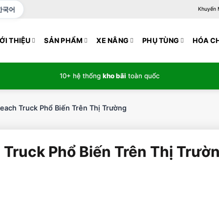
한국어
Khuyến Mạ
ỚI THIỆU
SẢN PHẨM
XE NÂNG
PHỤ TÙNG
HÓA C
10+ hệ thống
kho bãi
toàn quốc
ach Truck Phổ Biến Trên Thị Trường
Truck Phổ Biến Trên Thị Trườ