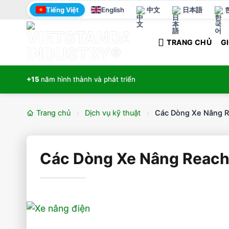
Bỏ
Tiếng Việt
English
中文
日本語
qua
nội
TRANG CHỦ
GI
dung
+15
năm hình thành và phát triển
Trang chủ
Dịch vụ kỹ thuật
Các Dòng Xe Nâng Re
Các Dòng Xe Nâng Reach 