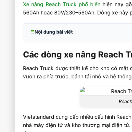
Xe nâng Reach Truck phổ biến
hiện nay gồ
560Ah hoặc 80V/230–560Ah. Dòng xe này phù 
Nội dung bài viết
Các dòng xe nâng Reach Truck phổ biế
trường
Các dòng xe nâng Reach Tr
1. Reach Truck đứng lái cho kho hẹp
Reach Truck được thiết kế cho kho có mật đ
2. Reach Truck ngồi lái cho vận hành liên
vươn ra phía trước, bánh tải nhỏ và hệ thống
3. Reach Truck cho kho lạnh, điện tử 
nặng
Reach 
Tiêu chí chọn Reach Truck phù hợp nhu c
1. Khi nào nên chọn pin lithium, AGM hoặ
Vietstandard cung cấp nhiều cấu hình Reach
axit?
nhà máy điện tử và kho thương mại điện tử. K
2. Thông số nào ảnh hưởng trực tiếp đến