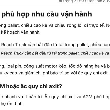
Tải trọng 2.0–3.0 tấn, pin 80
k phù hợp nhu cầu vận hành
ng pallet, chiều cao kệ và chiều rộng lối đi thực tế. N
 kế hoạch vận hành.
Reach Truck cần bắt đầu từ tải trọng pallet, chiều cao kệ và
ng, loại pin, công suất motor kéo, tốc độ nâng hạ và bá
u kỳ cao và giảm chi phí bảo trì so với ắc quy chì axit.
GM hoặc ắc quy chì axit?
sạc nhanh và ít bảo trì. Ắc quy chì axit và AGM phù 
thọ ổn định.