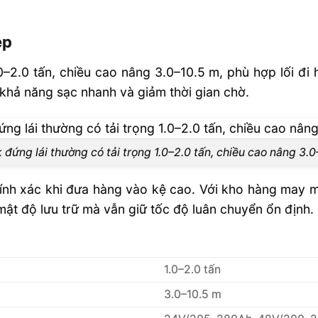
Reach Truck
ẹp
bao nhiêu?
.0–2.0 tấn, chiều cao nâng 3.0–10.5 m, phù hợp lối đ
hả năng sạc nhanh và giảm thời gian chờ.
 ắc quy chì
 nhiêu mét?
 đứng lái thường có tải trọng 1.0–2.0 tấn, chiều cao nâng 3.0
ổ Biến Trên
hính xác khi đưa hàng vào kệ cao. Với kho hàng may m
ật độ lưu trữ mà vẫn giữ tốc độ luân chuyển ổn định.
1.0–2.0 tấn
3.0–10.5 m