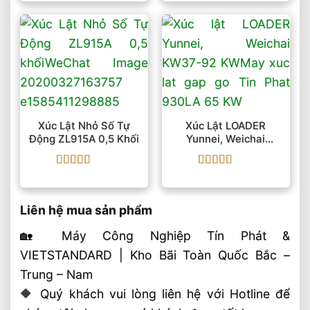
hạng
5
5 sao
hạng
5
5 sao
Xúc Lật Nhỏ Số Tự
Xúc Lật LOADER
Động ZL915A 0,5 Khối
Yunnei, Weichai
KW37-92 KW
Được xếp
Được xếp
hạng
5
5 sao
hạng
5
5 sao
Liên hệ mua sản phẩm
🏡 Máy Công Nghiệp Tín Phát &
VIETSTANDARD | Kho Bãi Toàn Quốc Bắc –
Trung – Nam
🔶 Quý khách vui lòng liên hệ với Hotline để