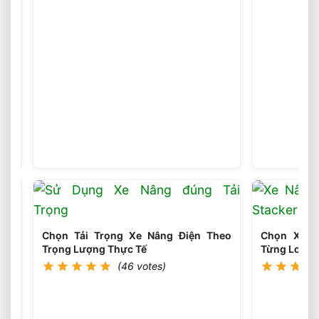
Chọn
Xe
Nâng
(46
votes)
Điện
Theo
Thời
Gian
Sạc
Và
Chạy
Pin
Phù
Chọn Tải Trọng Xe Nâng Điện Theo
Chọn Xe N
Hợp
Trọng Lượng Thực Tế
Từng Loại P
(46 votes)