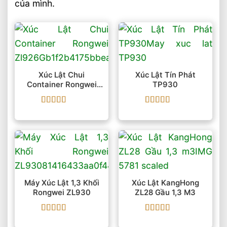
của mình.
Xúc Lật Chui
Xúc Lật Tín Phát
Container Rongwei
TP930
Zl926G
Được xếp
Được xếp
hạng
5
5 sao
hạng
5
5 sao
Máy Xúc Lật 1,3 Khối
Xúc Lật KangHong
Rongwei ZL930
ZL28 Gầu 1,3 M3
Được xếp
Được xếp