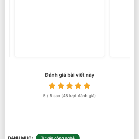
Sai
Lầm
Phổ
(45
votes)
Biến
Khi
Chọn
Xe
Nâng
Đánh giá bài viết này
Điện
Cần
Tránh
5
/ 5 sao (
45
lượt đánh giá)
Ngay
DANH MỤC
Tư vấn công nghệ