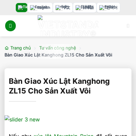
Bỏ
English
中文
日本語
한국어
qua
nội
dung
Trang chủ
Tư vấn công nghệ
Bàn Giao Xúc Lật Kanghong ZL15 Cho Sản Xuất Vôi
Bàn Giao Xúc Lật Kanghong
ZL15 Cho Sản Xuất Vôi