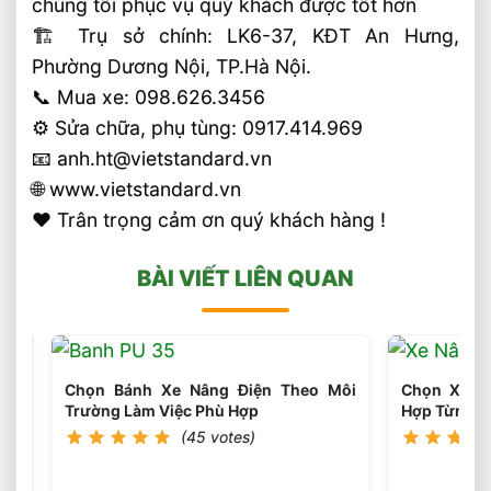
chúng tôi phục vụ quý khách được tốt hơn
🏗 Trụ sở chính: LK6-37, KĐT An Hưng,
Phường Dương Nội, TP.Hà Nội.
📞 Mua xe: 098.626.3456
⚙️ Sửa chữa, phụ tùng: 0917.414.969
📧 anh.ht@vietstandard.vn
🌐 www.vietstandard.vn
❤️ Trân trọng cảm ơn quý khách hàng !
BÀI VIẾT LIÊN QUAN
Chọn Bánh Xe Nâng Điện Theo Môi
Chọn Xe N
Trường Làm Việc Phù Hợp
Hợp Từng 
(45 votes)