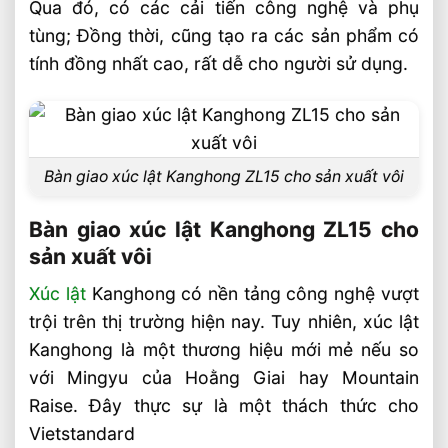
Qua đó, có các cải tiến công nghệ và phụ
Và Chạy Pin Phù Hợp
tùng; Đồng thời, cũng tạo ra các sản phẩm có
Sai Lầm Phổ Biến Khi Chọn Xe Nâng Điện
tính đồng nhất cao, rất dễ cho người sử dụng.
Cần Tránh Ngay
Chọn Bánh Xe Nâng Điện Theo Môi
Trường Làm Việc Phù Hợp
Chọn Tải Trọng Xe Nâng Điện Theo
Bàn giao xúc lật Kanghong ZL15 cho sản xuất vôi
Trọng Lượng Thực Tế
Chọn Xe Nâng Điện Theo Ngành Phù
Bàn giao xúc lật Kanghong ZL15 cho
Hợp Từng Ứng Dụng
sản xuất vôi
Chọn Xe Nâng Điện Phù Hợp Theo Từng
Loại Pallet Tối Ưu Nhất
Xúc lật
Kanghong có nền tảng công nghệ vượt
Chọn Xe Nâng Điện Phù Hợp Theo Chiều
trội trên thị trường hiện nay. Tuy nhiên, xúc lật
Cao Kệ Hàng Chuẩn Nhất
Kanghong là một thương hiệu mới mẻ nếu so
Xe Nâng Điện Reach Truck 1.8 Tấn Lựa
với Mingyu của Hoằng Giai hay Mountain
Chọn Tối Ưu Cho Logistics
Raise. Đây thực sự là một thách thức cho
Vietstandard