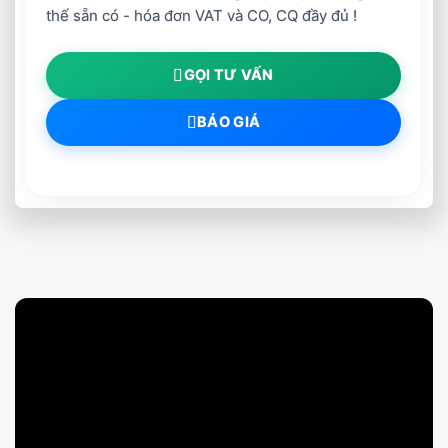
thế sẵn có - hóa đơn VAT và CO, CQ đầy đủ !
GỌI TƯ VẤN
BÁO GIÁ