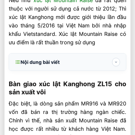
Nếu như
xúc lật Mountain Raise
đã rất quen
thuộc với người sử dụng cả nước từ 2012; Thì
xúc lật Kanghong mới được giới thiệu lần đầu
vào tháng 5/2016 tại Việt Nam bởi nhà nhập
khẩu Vietstandard. Xúc lật Mountain Raise có
ưu điểm là rất thuần trong sử dụng
Nội dung bài viết
Bàn giao xúc lật Kanghong ZL15 cho sản
xuất vôi
Bàn giao xúc lật Kanghong ZL15 cho
sản xuất vôi
Bàn giao xúc lật Kanghong ZL15 cho sản
xuất vôi
Đặc biệt, là dòng sản phẩm MR916 và MR920
vốn đã bán ra thị trường hàng ngàn chiếc.
Liên hệ mua sản phẩm
Chính vì thế, nhà sản xuất Mountain Raise đã
Bài Viết Liên Quan
học được rất nhiều từ khách hàng Việt Nam.
Chọn Xe Nâng Điện Theo Thời Gian Sạc