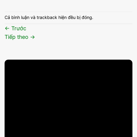
Cả bình luận và trackback hiện đều bị đóng.
←
Trước
Tiếp theo
→