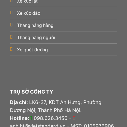
Xe xúc lật
Xe xúc đào
Thang nâng hàng
Thang nâng người
Xe quét đường
TRỤ SỞ CÔNG TY
Địa chỉ:
LK6-37, KĐT An Hưng, Phường
Dương Nội, Thành Phố Hà Nội.
Hotline:
098.626.3456 -
anh.ht@vietstandard.vn - MST: 0105976906