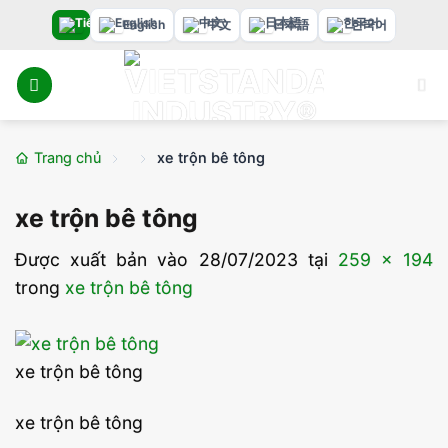
Bỏ
English
中文
日本語
한국어
qua
nội
dung
Trang chủ
xe trộn bê tông
xe trộn bê tông
Được xuất bản vào
28/07/2023
tại
259 × 194
trong
xe trộn bê tông
xe trộn bê tông
xe trộn bê tông